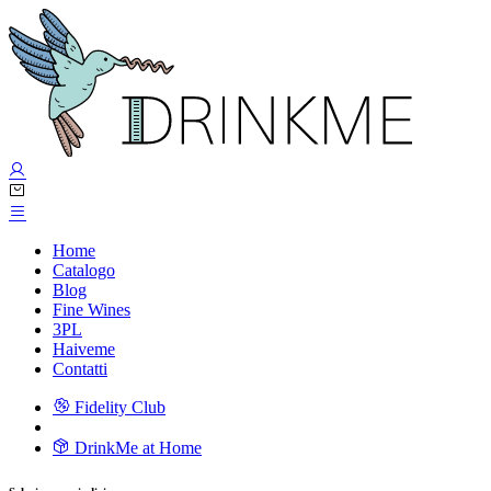
Home
Catalogo
Blog
Fine Wines
3PL
Haiveme
Contatti
Fidelity Club
DrinkMe at Home