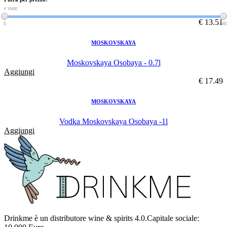
€ 0
€ 10400
€ 13.51
0
104
MOSKOVSKAYA
Moskovskaya Osobaya - 0.7l
Aggiungi
€ 17.49
MOSKOVSKAYA
Vodka Moskovskaya Osobaya -1l
Aggiungi
Drinkme è un distributore wine & spirits 4.0.Capitale sociale: