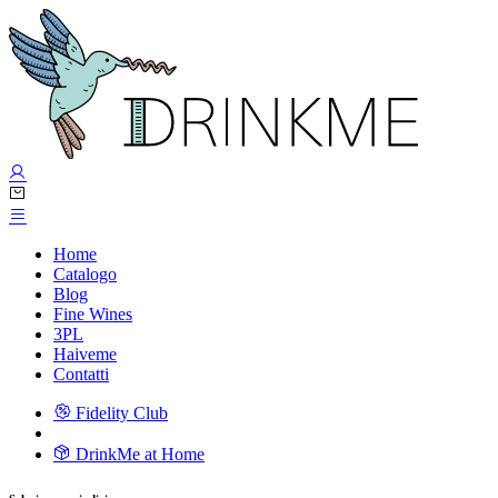
Home
Catalogo
Blog
Fine Wines
3PL
Haiveme
Contatti
Fidelity Club
DrinkMe at Home