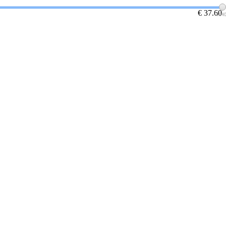
€ 37.60
104