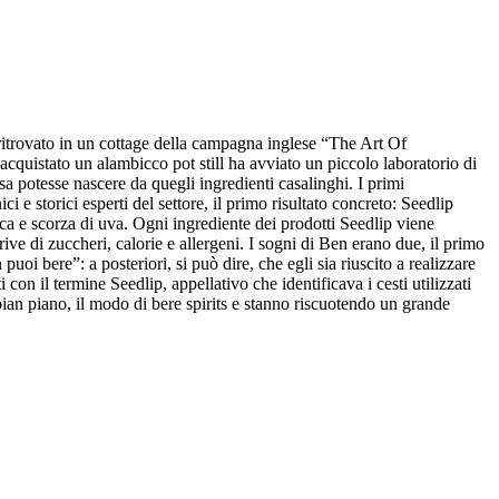
ritrovato in un cottage della campagna inglese “The Art Of
; acquistato un alambicco pot still ha avviato un piccolo laboratorio di
sa potesse nascere da quegli ingredienti casalinghi. I primi
ci e storici esperti del settore, il primo risultato concreto: Seedlip
a e scorza di uva. Ogni ingrediente dei prodotti Seedlip viene
prive di zuccheri, calorie e allergeni. I sogni di Ben erano due, il primo
oi bere”: a posteriori, si può dire, che egli sia riuscito a realizzare
con il termine Seedlip, appellativo che identificava i cesti utilizzati
o, pian piano, il modo di bere spirits e stanno riscuotendo un grande