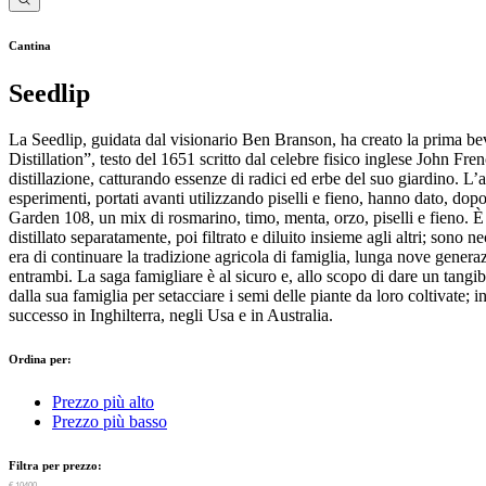
Cantina
Seedlip
La Seedlip, guidata dal visionario Ben Branson, ha creato la prima be
Distillation”, testo del 1651 scritto dal celebre fisico inglese John Fre
distillazione, catturando essenze di radici ed erbe del suo giardino. L’
esperimenti, portati avanti utilizzando piselli e fieno, hanno dato, dopo q
Garden 108, un mix di rosmarino, timo, menta, orzo, piselli e fieno. 
distillato separatamente, poi filtrato e diluito insieme agli altri; sono 
era di continuare la tradizione agricola di famiglia, lunga nove generaz
entrambi. La saga famigliare è al sicuro e, allo scopo di dare un tangibi
dalla sua famiglia per setacciare i semi delle piante da loro coltivate; i
successo in Inghilterra, negli Usa e in Australia.
Ordina per:
Prezzo più alto
Prezzo più basso
Filtra per prezzo:
€ 0
€ 10400