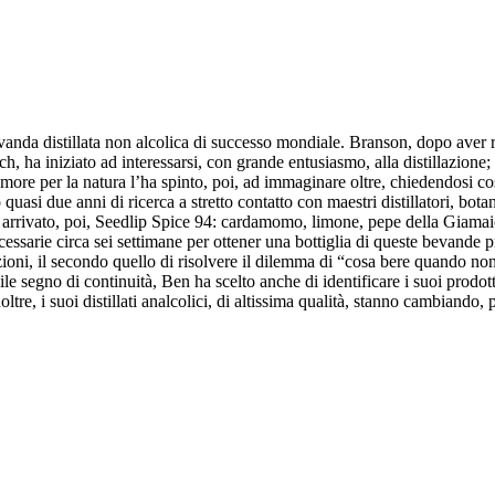
vanda distillata non alcolica di successo mondiale. Branson, dopo aver 
nch, ha iniziato ad interessarsi, con grande entusiasmo, alla distillazione
amore per la natura l’ha spinto, poi, ad immaginare oltre, chiedendosi co
uasi due anni di ricerca a stretto contatto con maestri distillatori, botani
È arrivato, poi, Seedlip Spice 94: cardamomo, limone, pepe della Giamaic
necessarie circa sei settimane per ottener una bottiglia di queste bevande 
ioni, il secondo quello di risolvere il dilemma di “cosa bere quando non pu
le segno di continuità, Ben ha scelto anche di identificare i suoi prodotti 
noltre, i suoi distillati analcolici, di altissima qualità, stanno cambiand