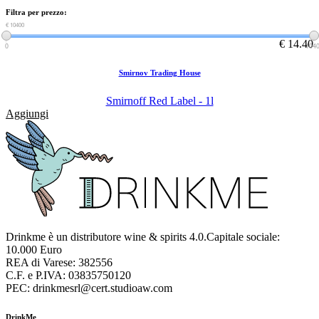
Filtra per prezzo:
€ 0
€ 10400
€ 14.40
0
104
Smirnov Trading House
Smirnoff Red Label - 1l
Aggiungi
Drinkme è un distributore wine & spirits 4.0.Capitale sociale:
10.000 Euro
REA di Varese: 382556
C.F. e P.IVA: 03835750120
PEC: drinkmesrl@cert.studioaw.com
DrinkMe