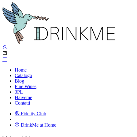
Home
Catalogo
Blog
Fine Wines
3PL
Haiveme
Contatti
Fidelity Club
DrinkMe at Home