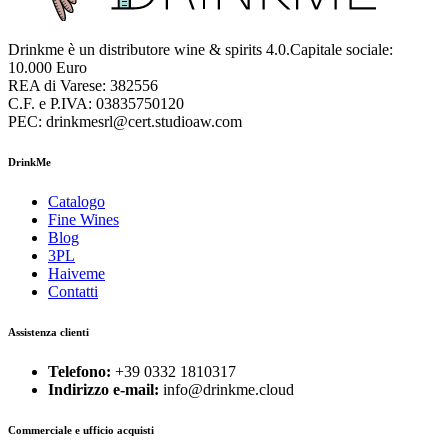
Drinkme è un distributore wine & spirits 4.0.Capitale sociale:
10.000 Euro
REA di Varese: 382556
C.F. e P.IVA: 03835750120
PEC: drinkmesrl@cert.studioaw.com
DrinkMe
Catalogo
Fine Wines
Blog
3PL
Haiveme
Contatti
Assistenza clienti
Telefono:
+39 0332 1810317
Indirizzo e-mail:
info@drinkme.cloud
Commerciale e ufficio acquisti