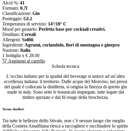
Alcol %:
41
Formato:
0.7l
Classificazione:
Gin
Punteggio:
GI.2
Temperatura di servizio:
14°/18° C
Mood per gustarlo:
Perfetta base per cocktail creativi.
Distillato:
Cereali
Allergeni:
Solfiti
Ingredienti:
Agrumi, coriandolo, fiori di montagna e ginepro
Nazione:
Italia
1 bottiglia x
€ 28.00
Aggiungi al carrello
Scheda tecnica
L’occhio italiano per la qualità del beverage si unisce ad un’altra
eccellenza italiana: il territorio. Dalle acque del Monviso, nei pressi
del quale è collocata la distilleria, si origina la finezza di questo gin
made in italy. Sono sette le botanicals impiegate, tutte legate dal
timbro speziato e dal fil rouge della freschezza.
Torino distillati
Tra tutte le bellezze dello Stivale, non c’è nessun luogo che meglio
della Costiera Amalfitana riesca a raccogliere e racchiudere lo spirito