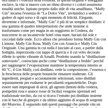
dell'Italia e l’essenza della Penisola. In questa elegante e soleggiata
enclave, la vita si muove con un ritmo diverso e i colori assumono
tonalità uniche. Ispirato proprio dallo stile di vita amalfitano, “Malfy
Gin” incarna l'essenza de “La Dolce Vita”, invitandoci a sederci e
godere di ogni sorso e di ogni momento di felicità. Elegante,
divertente e informale, “Malfy Gin” è più di un semplice distillato: è
una gamma di quattro interpretazioni che unite insieme si
trasformano come per magia in un soggiorno in Costiera, da
trascorrere in un incantevole hotel vista mare, baciati dal sole e
coccolati dalle onde. Ecco allora che prendono forma Malfy Gin con
Limone, Malfy Gin Rosa, Malfy Gin con Arancia e Malfy Gin
Originale. Una gamma in cui nulla è lasciato al caso, a partire dalla
bottiglia, impreziosita con tappo di quercia e il cui vetro decorato
riflette lo spirito vibrante di Amalfi. Prodotto usando la “distillazione
sottovuoto”, conosciuta anche come “distillazione a freddo” perché
per raggiungere l’evaporazione mantiene la temperatura intorno ai
60 °C, il Gin Malfy, così distillato, vede la composizione, l’essenza e
la freschezza delle proprie botaniche rimanere inalterate. Gli
ingredienti, pregiati e accuratamente selezionati, sono distillati
separatamente per esaltarne le peculiarità organolettiche. Dopo
essere stati impregnati di alcol, gli agrumi (limoni della costiera,
pompelmi rosa e arance rosse di Sicilia) vengono spremuti nel
tradizionale torchio, da cui si ricava l’estratto poi distillato insieme
con le bacche di ginepro e da ultimo aggiunto di acqua di sorgente
del Monviso. È seguendo tutti questi passaggi che prende vita un