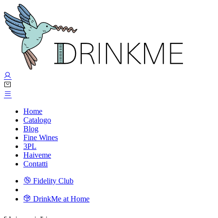
Home
Catalogo
Blog
Fine Wines
3PL
Haiveme
Contatti
Fidelity Club
DrinkMe at Home