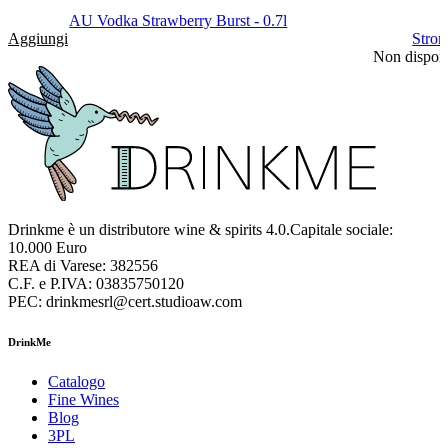
AU Vodka Strawberry Burst - 0.7l
Aggiungi
Stron
Non disponi
Drinkme è un distributore wine & spirits 4.0.Capitale sociale:
10.000 Euro
REA di Varese: 382556
C.F. e P.IVA: 03835750120
PEC: drinkmesrl@cert.studioaw.com
DrinkMe
Catalogo
Fine Wines
Blog
3PL