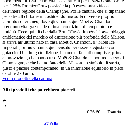
poco meno di 1200 ettari vitati - classificati per il 50% Grand Cru e
per il 25% Premier Cru - possiede la più estesa area viticola
dell’intera regione della Champagne. Poi le cantine, che si dipanano
per oltre 28 chilometri, costituendo una sorta di vero e proprio
labirinto sotterraneo, dove gli Champagne Moët & Chandon
prendono vita grazie alle ottimali condizioni di temperatura e
umidità. Ecco quindi che dalla Brut “Cuvée Impérial”, assemblaggio
emblematico del marchio ed espressione più profonda della Maison,
si arriva all’ultimo nato in casa Moët & Chandon, il “Moët Ice
Impérial”, primo Champagne pensato per essere degustato con
ghiaccio. Una lunga tradizione, insomma, fatta di conquiste, primati
e innovazioni, che hanno reso Moët & Chandon sinonimo stesso di
Champagne, e che hanno fatto della Maison un simbolo di storia,
gusto e piacere contemporaneo, in un inimitabile equilibrio in piedi
da oltre 270 anni.
Vedi i prodotti della cantina
Altri prodotti che potrebbero piacerti
€ 36.60
Esaurito
AU Vodka