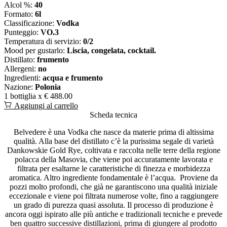
Alcol %:
40
Formato:
6l
Classificazione:
Vodka
Punteggio:
VO.3
Temperatura di servizio:
0/2
Mood per gustarlo:
Liscia, congelata, cocktail.
Distillato:
frumento
Allergeni:
no
Ingredienti:
acqua e frumento
Nazione:
Polonia
1 bottiglia x
€ 488.00
Aggiungi al carrello
Scheda tecnica
Belvedere è una Vodka che nasce da materie prima di altissima
qualità. Alla base del distillato c’è la purissima segale di varietà
Dankowskie Gold Rye, coltivata e raccolta nelle terre della regione
polacca della Masovia, che viene poi accuratamente lavorata e
filtrata per esaltarne le caratteristiche di finezza e morbidezza
aromatica. Altro ingrediente fondamentale è l’acqua. Proviene da
pozzi molto profondi, che già ne garantiscono una qualità iniziale
eccezionale e viene poi filtrata numerose volte, fino a raggiungere
un grado di purezza quasi assoluta. Il processo di produzione è
ancora oggi ispirato alle più antiche e tradizionali tecniche e prevede
ben quattro successive distillazioni, prima di giungere al prodotto