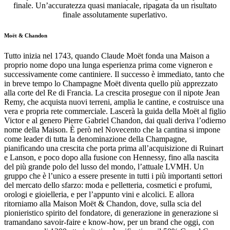
finale. Un’accuratezza quasi maniacale, ripagata da un risultato
finale assolutamente superlativo.
Moët & Chandon
Tutto inizia nel 1743, quando Claude Moët fonda una Maison a
proprio nome dopo una lunga esperienza prima come vigneron e
successivamente come cantiniere. Il successo è immediato, tanto che
in breve tempo lo Champagne Moët diventa quello più apprezzato
alla corte del Re di Francia. La crescita prosegue con il nipote Jean
Remy, che acquista nuovi terreni, amplia le cantine, e costruisce una
vera e propria rete commerciale. Lascerà la guida della Moët al figlio
Victor e al genero Pierre Gabriel Chandon, dai quali deriva l’odierno
nome della Maison. È però nel Novecento che la cantina si impone
come leader di tutta la denominazione della Champagne,
pianificando una crescita che porta prima all’acquisizione di Ruinart
e Lanson, e poco dopo alla fusione con Hennessy, fino alla nascita
del più grande polo del lusso del mondo, l’attuale LVMH. Un
gruppo che è l’unico a essere presente in tutti i più importanti settori
del mercato dello sfarzo: moda e pelletteria, cosmetici e profumi,
orologi e gioielleria, e per l’appunto vini e alcolici. E allora
ritorniamo alla Maison Moët & Chandon, dove, sulla scia del
pionieristico spirito del fondatore, di generazione in generazione si
tramandano savoir-faire e know-how, per un brand che oggi, con