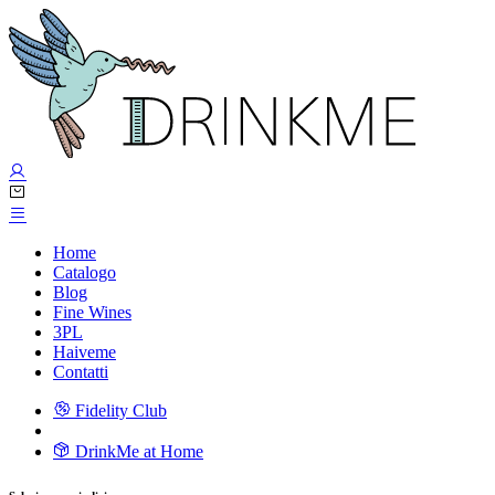
Home
Catalogo
Blog
Fine Wines
3PL
Haiveme
Contatti
Fidelity Club
DrinkMe at Home