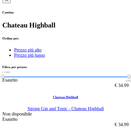
Cantina
Chateau Highball
Ordina per:
Prezzo più alto
Prezzo più basso
Filtra per prezzo:
€ 0
€ 10400
Esaurito
0
104
€ 34.99
Chateau Highball
Strong Gin and Tonic - Chateau Highball
Non disponibile
Esaurito
€ 34.99