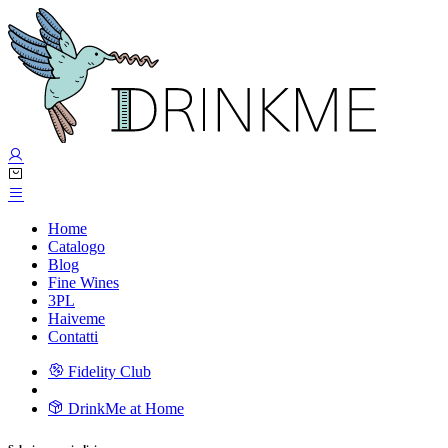
Home
Catalogo
Blog
Fine Wines
3PL
Haiveme
Contatti
Fidelity Club
DrinkMe at Home