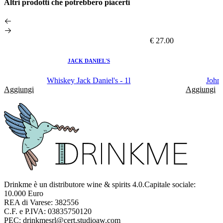
Altri prodotti che potrebbero piacerti
€ 27.00
JACK DANIEL'S
Whiskey Jack Daniel's - 1l
John
Aggiungi
Aggiungi
Drinkme è un distributore wine & spirits 4.0.Capitale sociale:
10.000 Euro
REA di Varese: 382556
C.F. e P.IVA: 03835750120
PEC: drinkmesrl@cert.studioaw.com