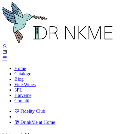
Home
Catalogo
Blog
Fine Wines
3PL
Haiveme
Contatti
Fidelity Club
DrinkMe at Home