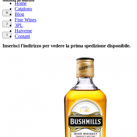
Seleziona un indirizzo
Home
Catalogo
Blog
Fine Wines
3PL
Haiveme
Contatti
Inserisci l'indirizzo per vedere la prima spedizione disponibile.