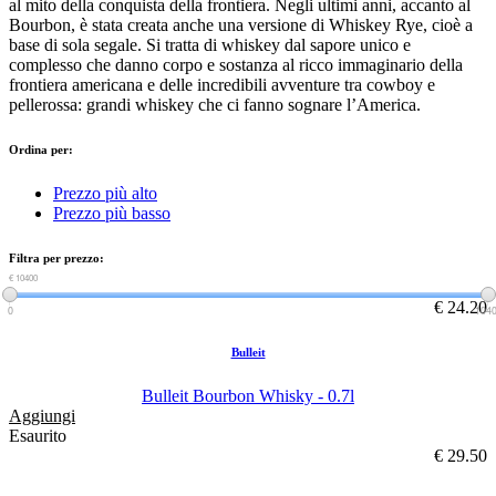
al mito della conquista della frontiera. Negli ultimi anni, accanto al
Bourbon, è stata creata anche una versione di Whiskey Rye, cioè a
base di sola segale. Si tratta di whiskey dal sapore unico e
complesso che danno corpo e sostanza al ricco immaginario della
frontiera americana e delle incredibili avventure tra cowboy e
pellerossa: grandi whiskey che ci fanno sognare l’America.
Ordina per:
Prezzo più alto
Prezzo più basso
Filtra per prezzo:
€ 0
€ 10400
€ 24.20
0
104
Bulleit
Bulleit Bourbon Whisky - 0.7l
Aggiungi
Esaurito
€ 29.50