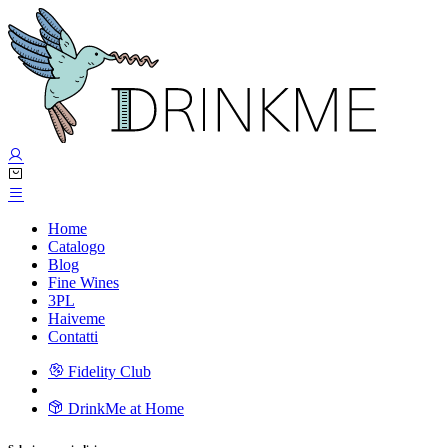
Home
Catalogo
Blog
Fine Wines
3PL
Haiveme
Contatti
Fidelity Club
DrinkMe at Home