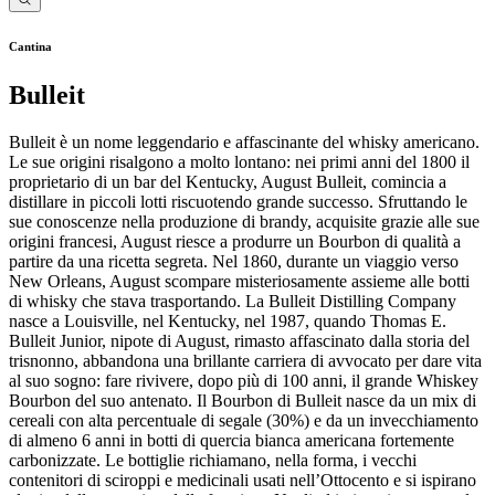
Cantina
Bulleit
Bulleit è un nome leggendario e affascinante del whisky americano.
Le sue origini risalgono a molto lontano: nei primi anni del 1800 il
proprietario di un bar del Kentucky, August Bulleit, comincia a
distillare in piccoli lotti riscuotendo grande successo. Sfruttando le
sue conoscenze nella produzione di brandy, acquisite grazie alle sue
origini francesi, August riesce a produrre un Bourbon di qualità a
partire da una ricetta segreta. Nel 1860, durante un viaggio verso
New Orleans, August scompare misteriosamente assieme alle botti
di whisky che stava trasportando. La Bulleit Distilling Company
nasce a Louisville, nel Kentucky, nel 1987, quando Thomas E.
Bulleit Junior, nipote di August, rimasto affascinato dalla storia del
trisnonno, abbandona una brillante carriera di avvocato per dare vita
al suo sogno: fare rivivere, dopo più di 100 anni, il grande Whiskey
Bourbon del suo antenato. Il Bourbon di Bulleit nasce da un mix di
cereali con alta percentuale di segale (30%) e da un invecchiamento
di almeno 6 anni in botti di quercia bianca americana fortemente
carbonizzate. Le bottiglie richiamano, nella forma, i vecchi
contenitori di sciroppi e medicinali usati nell’Ottocento e si ispirano