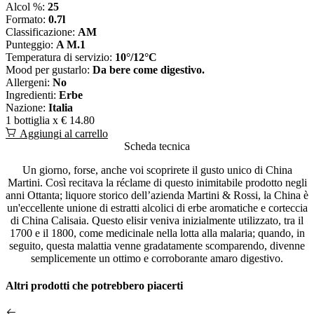
Alcol %:
25
Formato:
0.7l
Classificazione:
AM
Punteggio:
A M.1
Temperatura di servizio:
10°/12°C
Mood per gustarlo:
Da bere come digestivo.
Allergeni:
No
Ingredienti:
Erbe
Nazione:
Italia
1 bottiglia x
€ 14.80
Aggiungi al carrello
Scheda tecnica
Un giorno, forse, anche voi scoprirete il gusto unico di China
Martini. Così recitava la réclame di questo inimitabile prodotto negli
anni Ottanta; liquore storico dell’azienda Martini & Rossi, la China è
un'eccellente unione di estratti alcolici di erbe aromatiche e corteccia
di China Calisaia. Questo elisir veniva inizialmente utilizzato, tra il
1700 e il 1800, come medicinale nella lotta alla malaria; quando, in
seguito, questa malattia venne gradatamente scomparendo, divenne
semplicemente un ottimo e corroborante amaro digestivo.
Altri prodotti che potrebbero piacerti