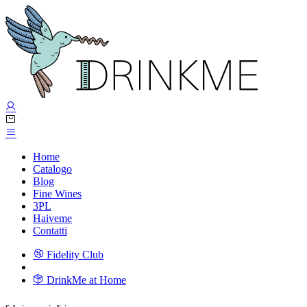
Home
Catalogo
Blog
Fine Wines
3PL
Haiveme
Contatti
Fidelity Club
DrinkMe at Home