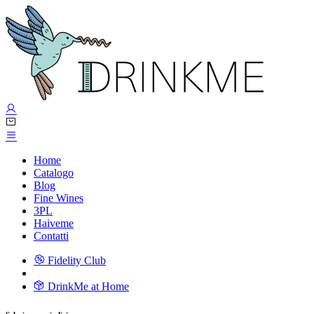
Home
Catalogo
Blog
Fine Wines
3PL
Haiveme
Contatti
Fidelity Club
DrinkMe at Home