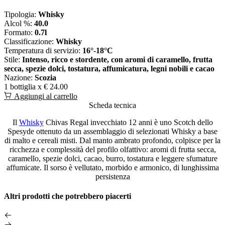
Tipologia:
Whisky
Alcol %:
40.0
Formato:
0.7l
Classificazione:
Whisky
Temperatura di servizio:
16°-18°C
Stile:
Intenso, ricco e stordente, con aromi di caramello, frutta
secca, spezie dolci, tostatura, affumicatura, legni nobili e cacao
Nazione:
Scozia
1 bottiglia x
€ 24.00
Aggiungi al carrello
Scheda tecnica
Il
Whisky
Chivas Regal invecchiato 12 anni è uno Scotch dello
Spesyde ottenuto da un assemblaggio di selezionati Whisky a base
di malto e cereali misti. Dal manto ambrato profondo, colpisce per la
ricchezza e complessità del profilo olfattivo: aromi di frutta secca,
caramello, spezie dolci, cacao, burro, tostatura e leggere sfumature
affumicate. Il sorso è vellutato, morbido e armonico, di lunghissima
persistenza
Altri prodotti che potrebbero piacerti