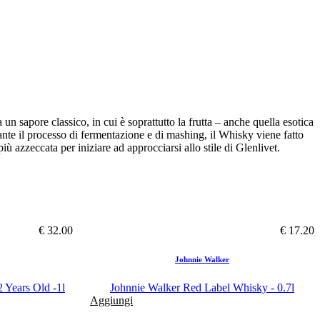
un sapore classico, in cui è soprattutto la frutta – anche quella esotica
urante il processo di fermentazione e di mashing, il Whisky viene fatto
iù azzeccata per iniziare ad approcciarsi allo stile di Glenlivet.
€ 32.00
€ 17.20
Johnnie Walker
 Years Old -1l
Johnnie Walker Red Label Whisky - 0.7l
Aggiungi