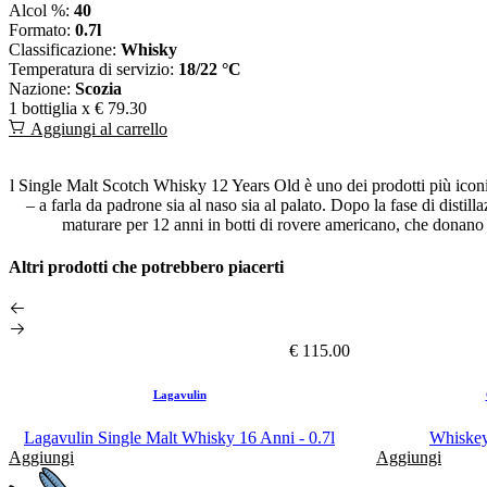
Alcol %:
40
Formato:
0.7l
Classificazione:
Whisky
Temperatura di servizio:
18/22 °C
Nazione:
Scozia
1 bottiglia x
€ 79.30
Aggiungi al carrello
l Single Malt Scotch Whisky 12 Years Old è uno dei prodotti più iconici 
– a farla da padrone sia al naso sia al palato. Dopo la fase di distil
maturare per 12 anni in botti di rovere americano, che donano una
Altri prodotti che potrebbero piacerti
€ 115.00
Lagavulin
Lagavulin Single Malt Whisky 16 Anni - 0.7l
Whiskey 
Aggiungi
Aggiungi