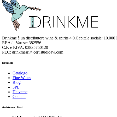
Drinkme è un distributore wine & spirits 4.0.Capitale sociale: 10.000
REA di Varese: 382556
C.F. e P.IVA: 03835750120
PEC: drinkmesrl@cert.studioaw.com
DrinkMe
Catalogo
Fine Wines
Blog
3PL
Haiveme
Contatti
Assistenza clienti