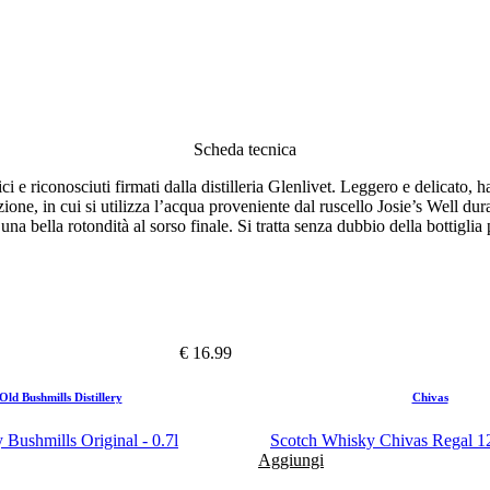
Scheda tecnica
e riconosciuti firmati dalla distilleria Glenlivet. Leggero e delicato, ha 
lazione, in cui si utilizza l’acqua proveniente dal ruscello Josie’s Well d
 bella rotondità al sorso finale. Si tratta senza dubbio della bottiglia p
€ 16.99
Old Bushmills Distillery
Chivas
Bushmills Original - 0.7l
Scotch Whisky Chivas Regal 12
Aggiungi