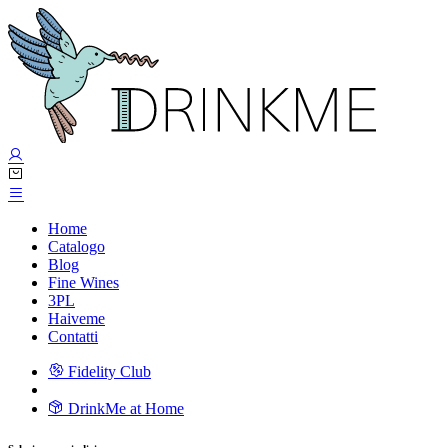
Home
Catalogo
Blog
Fine Wines
3PL
Haiveme
Contatti
Fidelity Club
DrinkMe at Home