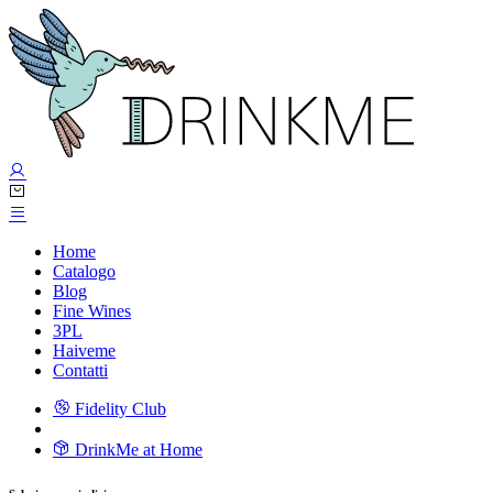
Home
Catalogo
Blog
Fine Wines
3PL
Haiveme
Contatti
Fidelity Club
DrinkMe at Home