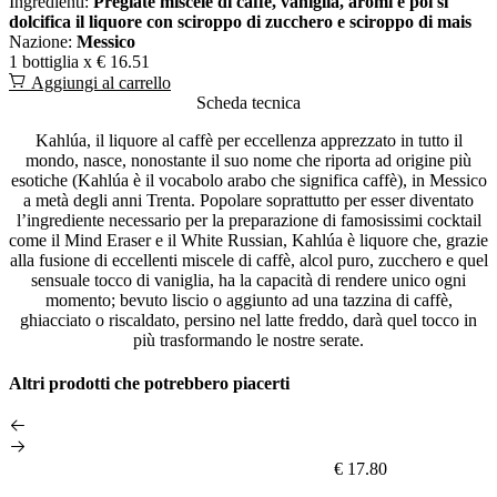
Ingredienti:
Pregiate miscele di caffè, vaniglia, aromi e poi si
dolcifica il liquore con sciroppo di zucchero e sciroppo di mais
Nazione:
Messico
1 bottiglia x
€ 16.51
Aggiungi al carrello
Scheda tecnica
Kahlúa, il liquore al caffè per eccellenza apprezzato in tutto il
mondo, nasce, nonostante il suo nome che riporta ad origine più
esotiche (Kahlúa è il vocabolo arabo che significa caffè), in Messico
a metà degli anni Trenta. Popolare soprattutto per esser diventato
l’ingrediente necessario per la preparazione di famosissimi cocktail
come il Mind Eraser e il White Russian, Kahlúa è liquore che, grazie
alla fusione di eccellenti miscele di caffè, alcol puro, zucchero e quel
sensuale tocco di vaniglia, ha la capacità di rendere unico ogni
momento; bevuto liscio o aggiunto ad una tazzina di caffè,
ghiacciato o riscaldato, persino nel latte freddo, darà quel tocco in
più trasformando le nostre serate.
Altri prodotti che potrebbero piacerti
€ 17.80