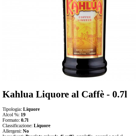
Kahlua Liquore al Caffè - 0.7l
Tipologia:
Liquore
Alcol %:
19
Formato:
0.7l
Classificazione:
Liquore
Allergeni:
No