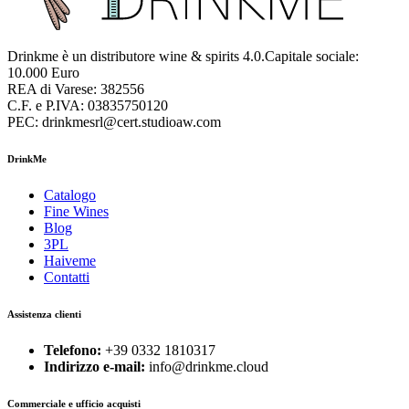
Drinkme è un distributore wine & spirits 4.0.Capitale sociale:
10.000 Euro
REA di Varese: 382556
C.F. e P.IVA: 03835750120
PEC: drinkmesrl@cert.studioaw.com
DrinkMe
Catalogo
Fine Wines
Blog
3PL
Haiveme
Contatti
Assistenza clienti
Telefono:
+39 0332 1810317
Indirizzo e-mail:
info@drinkme.cloud
Commerciale e ufficio acquisti