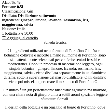
Alcol %:
43
Formato:
0.5l
Classificazione:
Gin
Distillato:
Distillazione sottovuoto
Ingredienti:
ginepro, limone, lavanda, rosmarino, iris,
maggiorana, salvia
Nazione:
Italia
1 bottiglia x
€ 50.00
Aggiungi al carrello
Scheda tecnica
21 ingredienti utilizzati nella formula di Portofino Gin, fra cui
botaniche coltivate e raccolte a mano sul monte di Portofino, sono
stati attentamente selezionati per conferire sentori freschi e
mediterranei. Dopo un processo di macerazione leggero, ogni
singola botanica - ginepro, limone, lavanda, rosmarino, iris,
maggiorana, salvia - viene distillata separatamente in un alambicco
di rame, sotto la supervisione del mastro distillatore. Ogni distillato
viene poi miscelato per creare il mix unico di Portofino Gin.
Il risultato è un gin perfettamente bilanciato: agrumato ma morbido,
con una chiara nota di ginepro unita a sottili aromi speziati e leggere
sfumature floreali.
Il design della bottiglia è un omaggio al borgo di Portofino, dove