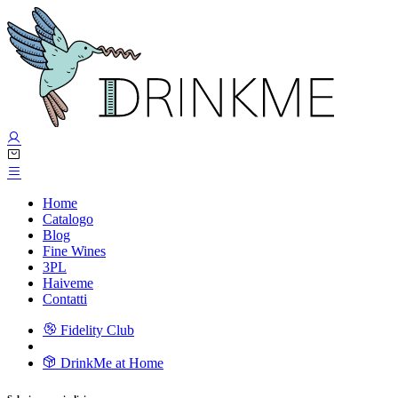
Home
Catalogo
Blog
Fine Wines
3PL
Haiveme
Contatti
Fidelity Club
DrinkMe at Home