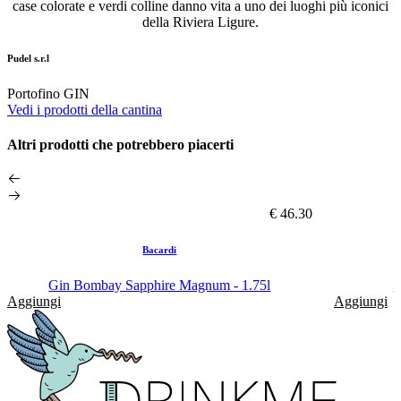
case colorate e verdi colline danno vita a uno dei luoghi più iconici
della Riviera Ligure.
Pudel s.r.l
Portofino GIN
Vedi i prodotti della cantina
Altri prodotti che potrebbero piacerti
€ 46.30
Bacardi
Gin Bombay Sapphire Magnum - 1.75l
V
Aggiungi
Aggiungi