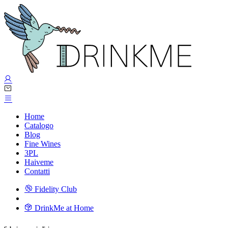
Home
Catalogo
Blog
Fine Wines
3PL
Haiveme
Contatti
Fidelity Club
DrinkMe at Home