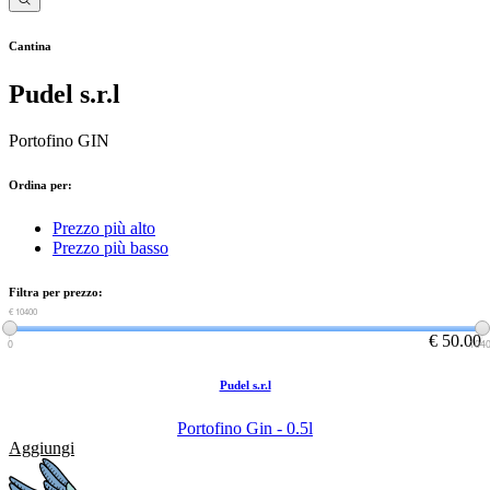
Cantina
Pudel s.r.l
Portofino GIN
Ordina per:
Prezzo più alto
Prezzo più basso
Filtra per prezzo:
€ 0
€ 10400
€ 50.00
0
104
Pudel s.r.l
Portofino Gin - 0.5l
Aggiungi