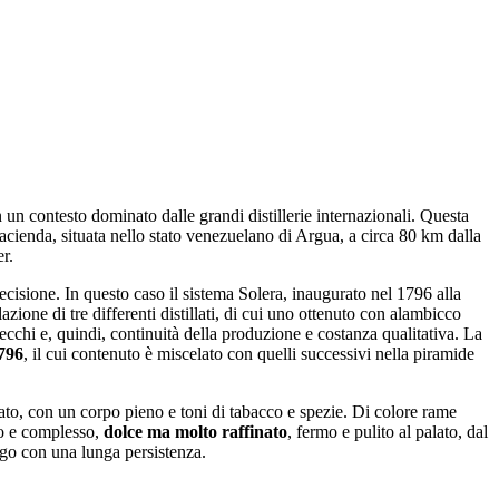
 un contesto dominato dalle grandi distillerie internazionali. Questa
 hacienda, situata nello stato venezuelano di Argua, a circa 80 km dalla
r.
recisione. In questo caso il sistema Solera, inaugurato nel 1796 alla
zione di tre differenti distillati, di cui uno ottenuto con alambicco
ecchi e, quindi, continuità della produzione e costanza qualitativa. La
1796
, il cui contenuto è miscelato con quelli successivi nella piramide
to, con un corpo pieno e toni di tabacco e spezie. Di colore rame
co e complesso,
dolce ma molto raffinato
, fermo e pulito al palato, dal
ngo con una lunga persistenza.