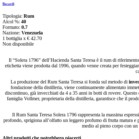
Bacardi
Tipologia:
Rum
Alcol %:
40
Formato:
0.7
Nazione:
Venezuela
1 bottiglia x
€ 42.70
Non disponibile
Il “Solera 1796” dell’Hacienda Santa Teresa è il rum di riferiment
etichetta viene prodotta dal 1996, quando venne creata per festeggiare 
c
La produzione del Rum Santa Teresa si fonda sul metodo di
inve
fondazione della distilleria, viene continuamente alimentato immette
discontinuo, già invecchiati da 4 a 35 anni in botti di rovere. Questo
famiglia Vollmer, proprietaria della distilleria, garantisce che il pr
Il Rum Santa Teresa Solera 1796 rappresenta la massima espressio
profondo, sprigiona all’olfatto un leggero profumo di frutta matura 
medio al pieno corpo con un t
Altri prodotti che potrebbero piacerti