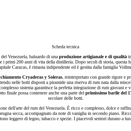
Scheda tecnica
o del Venezuela, baluardo di una
produzione artigianale e di qualità
in
i primi 200 anni di vita della distilleria. Dopo secoli di storia, questa
apitale Caracas, è rimasta indipendente ed è gestita dalla famiglia Vollme
cchiamento Cryaderas y Soleras
, reinterpretato con grande rigore e p
ndo nelle botti disposti a piramide una riserva di rum nata dalla miscela
 complesso sistema garantisce la perfetta integrazione di rum giovani e v
odotto finale possa contenere anche una parte del
primissimo barile del 
secolare delle botti.
ne dell'arte del rum del Venezuela. È ricco e complesso, dolce e raffina
e prugna secca, accompagnato da note di vaniglia in secondo piano. Ric
ono leggero di legno, tabacco e spezie. I piacevoli sentori durano a lu