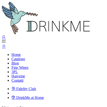
Home
Catalogo
Blog
Fine Wines
3PL
Haiveme
Contatti
Fidelity Club
DrinkMe at Home