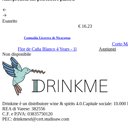
Esaurito
€ 16.23
Compañía Licorera de Nicaragua
Corto Ma
Flor de Caña Blanco 4 Years - 1l
Aggiungi
Non disponibile
Drinkme è un distributore wine & spirits 4.0.Capitale sociale: 10.000
REA di Varese: 382556
C.F. e P.IVA: 03835750120
PEC: drinkmesrl@cert.studioaw.com