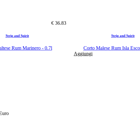
€ 36.83
Strip and Spirit
Strip and Spirit
ltese Rum Marinero - 0.7l
Corto Malese Rum Isla Escon
Aggiungi
 Euro