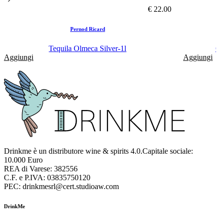
€ 22.00
Pernod Ricard
Tequila Olmeca Silver-1l
O
Aggiungi
Aggiungi
Drinkme è un distributore wine & spirits 4.0.Capitale sociale:
10.000 Euro
REA di Varese: 382556
C.F. e P.IVA: 03835750120
PEC: drinkmesrl@cert.studioaw.com
DrinkMe