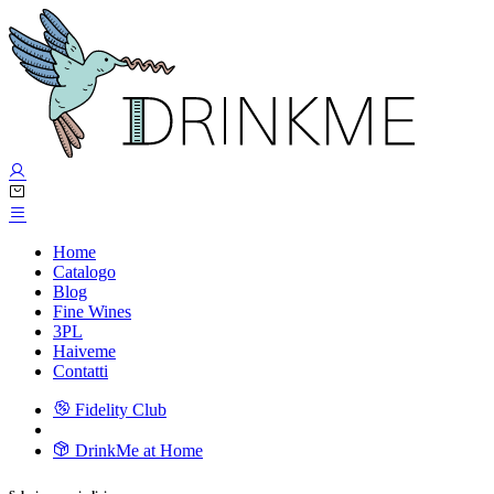
Home
Catalogo
Blog
Fine Wines
3PL
Haiveme
Contatti
Fidelity Club
DrinkMe at Home