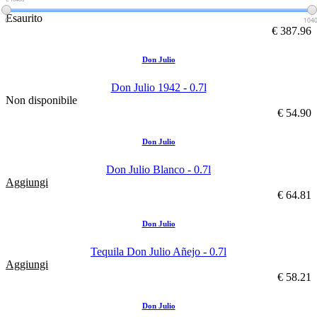
Esaurito
0
104
€ 387.96
Don Julio
Don Julio 1942 - 0.7l
Non disponibile
€ 54.90
Don Julio
Don Julio Blanco - 0.7l
Aggiungi
€ 64.81
Don Julio
Tequila Don Julio Añejo - 0.7l
Aggiungi
€ 58.21
Don Julio