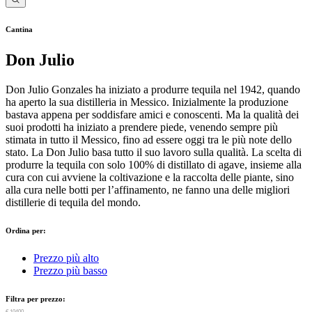
Cantina
Don Julio
Don Julio Gonzales ha iniziato a produrre tequila nel 1942, quando
ha aperto la sua distilleria in Messico. Inizialmente la produzione
bastava appena per soddisfare amici e conoscenti. Ma la qualità dei
suoi prodotti ha iniziato a prendere piede, venendo sempre più
stimata in tutto il Messico, fino ad essere oggi tra le più note dello
stato. La Don Julio basa tutto il suo lavoro sulla qualità. La scelta di
produrre la tequila con solo 100% di distillato di agave, insieme alla
cura con cui avviene la coltivazione e la raccolta delle piante, sino
alla cura nelle botti per l’affinamento, ne fanno una delle migliori
distillerie di tequila del mondo.
Ordina per:
Prezzo più alto
Prezzo più basso
Filtra per prezzo:
€ 0
€ 10400