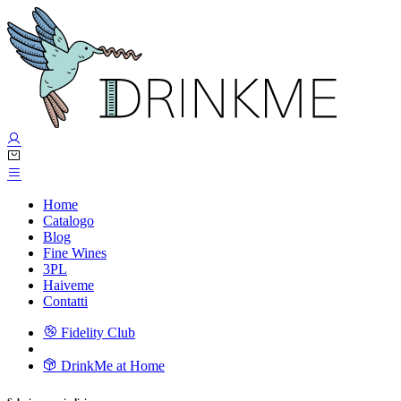
Home
Catalogo
Blog
Fine Wines
3PL
Haiveme
Contatti
Fidelity Club
DrinkMe at Home