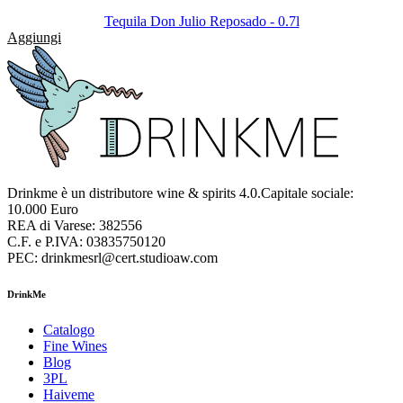
Tequila Don Julio Reposado - 0.7l
Aggiungi
Drinkme è un distributore wine & spirits 4.0.Capitale sociale:
10.000 Euro
REA di Varese: 382556
C.F. e P.IVA: 03835750120
PEC: drinkmesrl@cert.studioaw.com
DrinkMe
Catalogo
Fine Wines
Blog
3PL
Haiveme