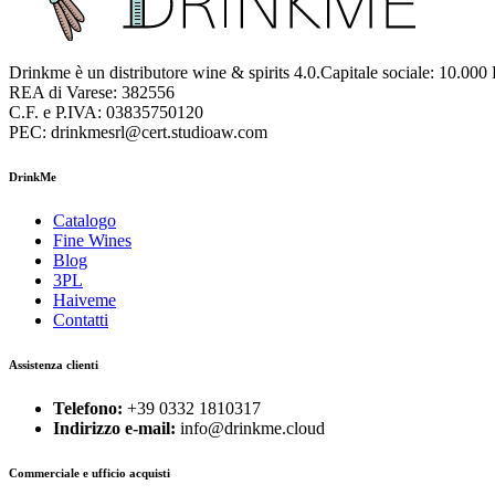
Drinkme è un distributore wine & spirits 4.0.Capitale sociale: 10.000
REA di Varese: 382556
C.F. e P.IVA: 03835750120
PEC: drinkmesrl@cert.studioaw.com
DrinkMe
Catalogo
Fine Wines
Blog
3PL
Haiveme
Contatti
Assistenza clienti
Telefono:
+39 0332 1810317
Indirizzo e-mail:
info@drinkme.cloud
Commerciale e ufficio acquisti