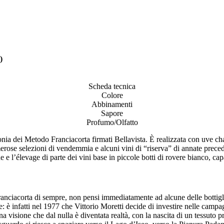
)
Scheda tecnica
Colore
Abbinamenti
Sapore
Profumo/Olfatto
onia dei Metodo Franciacorta firmati Bellavista. È realizzata con uve ch
rose selezioni di vendemmia e alcuni vini di “riserva” di annate precede
e e l’élevage di parte dei vini base in piccole botti di rovere bianco, cap
anciacorta di sempre, non pensi immediatamente ad alcune delle bottigli
ne: è infatti nel 1977 che Vittorio Moretti decide di investire nelle ca
 visione che dal nulla è diventata realtà, con la nascita di un tessuto p