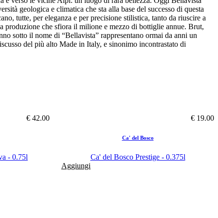
na e verso le vicine Alpi: un luogo di rara bellezza. Oggi Bellavista
versità geologica e climatica che sta alla base del successo di questa
o, tutte, per eleganza e per precisione stilistica, tanto da riuscire a
na produzione che sfiora il milione e mezzo di bottiglie annue. Brut,
vanno sotto il nome di “Bellavista” rappresentano ormai da anni un
iscusso del più alto Made in Italy, e sinonimo incontrastato di
€ 42.00
€ 19.00
Ca' del Bosco
va - 0.75l
Ca' del Bosco Prestige - 0.375l
Aggiungi