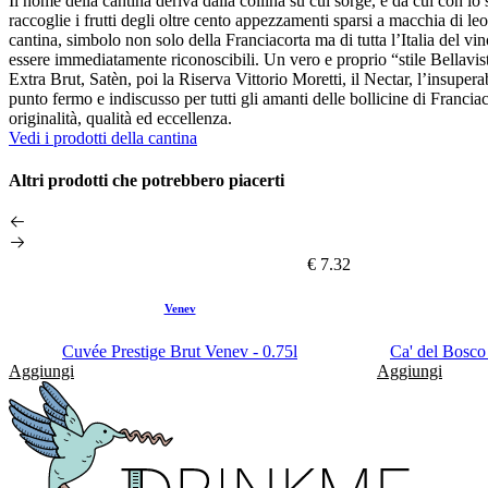
Il nome della cantina deriva dalla collina su cui sorge, e da cui con lo
raccoglie i frutti degli oltre cento appezzamenti sparsi a macchia di leo
cantina, simbolo non solo della Franciacorta ma di tutta l’Italia del vin
essere immediatamente riconoscibili. Un vero e proprio “stile Bellavista
Extra Brut, Satèn, poi la Riserva Vittorio Moretti, il Nectar, l’insupe
punto fermo e indiscusso per tutti gli amanti delle bollicine di Franci
originalità, qualità ed eccellenza.
Vedi i prodotti della cantina
Altri prodotti che potrebbero piacerti
€ 7.32
Venev
Cuvée Prestige Brut Venev - 0.75l
Ca' del Bosco
Aggiungi
Aggiungi