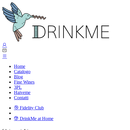
Home
Catalogo
Blog
Fine Wines
3PL
Haiveme
Contatti
Fidelity Club
DrinkMe at Home