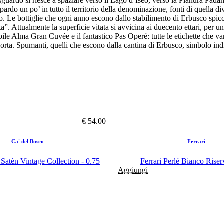
 sguardo si riesce a spaziare verso il Lago d’Iseo, verso la Pianura Pada
pardo un po’ in tutto il territorio della denominazione, fonti di quella di
o. Le bottiglie che ogni anno escono dallo stabilimento di Erbusco spiccan
”. Attualmente la superficie vitata si avvicina ai duecento ettari, per u
rabile Alma Gran Cuvée e il fantastico Pas Operé: tutte le etichette che 
acorta. Spumanti, quelli che escono dalla cantina di Erbusco, simbolo ind
€ 54.00
Ca' del Bosco
Ferrari
 Satèn Vintage Collection - 0.75
Ferrari Perlé Bianco Riser
Aggiungi