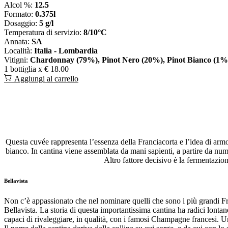
Alcol %:
12.5
Formato:
0.375l
Dosaggio:
5 g/l
Temperatura di servizio:
8/10°C
Annata:
SA
Località:
Italia - Lombardia
Vitigni:
Chardonnay (79%), Pinot Nero (20%), Pinot Bianco (1%
1 bottiglia x
€ 18.00
Aggiungi al carrello
Questa cuvée rappresenta l’essenza della Franciacorta e l’idea di arm
bianco. In cantina viene assemblata da mani sapienti, a partire da nume
Altro fattore decisivo è la fermentazion
Bellavista
Non c’è appassionato che nel nominare quelli che sono i più grandi Fr
Bellavista. La storia di questa importantissima cantina ha radici lonta
capaci di rivaleggiare, in qualità, con i famosi Champagne francesi. Una