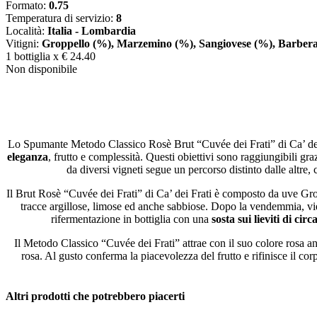
Formato:
0.75
Temperatura di servizio:
8
Località:
Italia - Lombardia
Vitigni:
Groppello (%), Marzemino (%), Sangiovese (%), Barber
1 bottiglia x
€ 24.40
Non disponibile
Lo Spumante Metodo Classico Rosè Brut “Cuvée dei Frati” di Ca’ dei 
eleganza
, frutto e complessità. Questi obiettivi sono raggiungibili gr
da diversi vigneti segue un percorso distinto dalle altre,
Il Brut Rosè “Cuvée dei Frati” di Ca’ dei Frati è composto da uve Gr
tracce argillose, limose ed anche sabbiose. Dopo la vendemmia, vien
rifermentazione in bottiglia con una
sosta sui lieviti di cir
Il Metodo Classico “Cuvée dei Frati” attrae con il suo colore rosa an
rosa. Al gusto conferma la piacevolezza del frutto e rifinisce il c
Altri prodotti che potrebbero piacerti