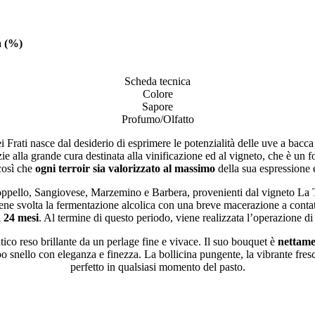
a (%)
Scheda tecnica
Colore
Sapore
Profumo/Olfatto
Frati nasce dal desiderio di esprimere le potenzialità delle uve a bac
azie alla grande cura destinata alla vinificazione ed al vigneto, che è un
 così che
ogni terroir sia valorizzato al massimo
della sua espressione e
oppello, Sangiovese, Marzemino e Barbera, provenienti dal vigneto La 
e svolta la fermentazione alcolica con una breve macerazione a contatto
ca 24 mesi
. Al termine di questo periodo, viene realizzata l’operazione di
tico reso brillante da un perlage fine e vivace. Il suo bouquet è
nettamen
orpo snello con eleganza e finezza. La bollicina pungente, la vibrante fr
perfetto in qualsiasi momento del pasto.