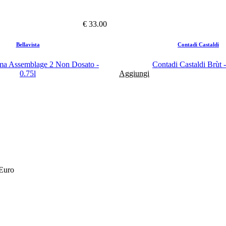
€ 33.00
Bellavista
Contadi Castaldi
lma Assemblage 2 Non Dosato -
Contadi Castaldi Brùt -
0.75l
Aggiungi
 Euro