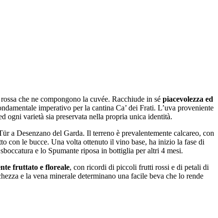
ca rossa che ne compongono la cuvée. Racchiude in sé
piacevolezza ed
 fondamentale imperativo per la cantina Ca’ dei Frati. L’uva proveniente
d ogni varietà sia preservata nella propria unica identità.
Tür a Desenzano del Garda. Il terreno è prevalentemente calcareo, con
 con le bucce. Una volta ottenuto il vino base, ha inizio la fase di
 sboccatura e lo Spumante riposa in bottiglia per altri 4 mesi.
te fruttato e floreale
, con ricordi di piccoli frutti rossi e di petali di
eschezza e la vena minerale determinano una facile beva che lo rende