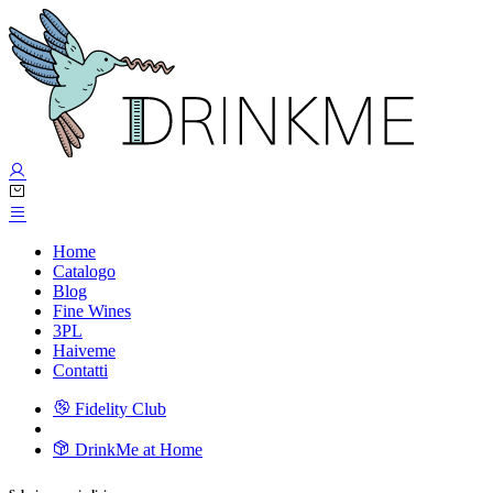
Home
Catalogo
Blog
Fine Wines
3PL
Haiveme
Contatti
Fidelity Club
DrinkMe at Home