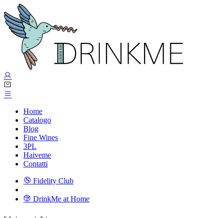
Home
Catalogo
Blog
Fine Wines
3PL
Haiveme
Contatti
Fidelity Club
DrinkMe at Home