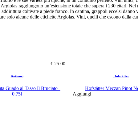
itorio e le sue varietà più tipiche, in un connubio perfetto. Vini unici, 
 Argiolas raggiungono un’estensione totale che supera i 230 ettari. Nel r
no addirittura coltivate a piede franco. In cantina, grappoli eccelsi dann
are solo alcune delle etichette Argiolas. Vini, quelli che escono dalla ca
€ 25.00
Antinori
Hofstätter
ta Guado al Tasso Il Bruciato -
Hofstätter Meczan Pinot Ne
0.75l
Aggiungi