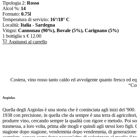
Tipologia 2:
Rosso
Alcol %:
14
Formato:
0.75l
Temperatura di servizio:
16°/18° C
Località:
Italia - Sardegna
Vitigni:
Cannonau (90%), Bovale (5%), Carignano (5%)
1 bottiglia x
€ 12.00
Aggiungi al carrello
Costera, vino rosso tanto caldo ed avvolgente quanto fresco ed eq
“Cos
Argiolas
Quella degli Argiolas è una storia che è cominciata agli inizi del '900. 
1938 con precisione, in quella che da sempre è una terra di agricoltori, 
produrre vino, cercando sempre la qualità con rigore e metodo. Poi sono
trasmessa, a loro volta, prima alle mogli e quindi agli stessi loro figli
stagione dopo stagione, vendemmia dopo vendemmia, di generazione in 