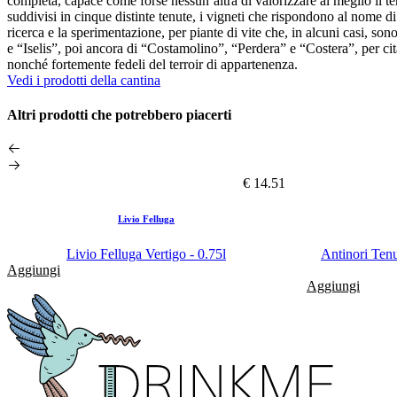
completa, capace come forse nessun’altra di valorizzare al meglio il terr
suddivisi in cinque distinte tenute, i vigneti che rispondono al nome di
ricerca e la sperimentazione, per piante di vite che, in alcuni casi, so
e “Iselis”, poi ancora di “Costamolino”, “Perdera” e “Costera”, per cit
nonché fortemente fedeli del terroir di appartenenza.
Vedi i prodotti della cantina
Altri prodotti che potrebbero piacerti
€ 14.51
Livio Felluga
Livio Felluga Vertigo - 0.75l
Antinori Tenu
Aggiungi
Aggiungi