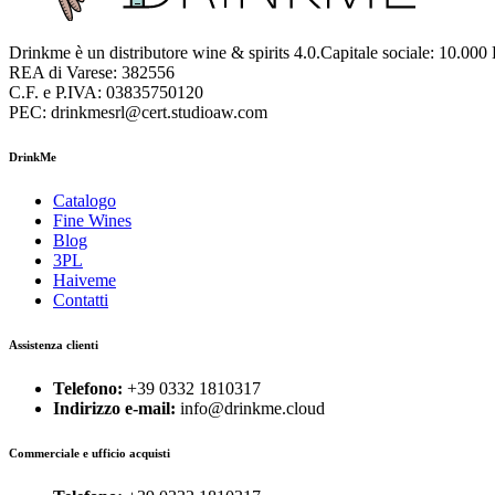
Drinkme è un distributore wine & spirits 4.0.Capitale sociale: 10.000
REA di Varese: 382556
C.F. e P.IVA: 03835750120
PEC: drinkmesrl@cert.studioaw.com
DrinkMe
Catalogo
Fine Wines
Blog
3PL
Haiveme
Contatti
Assistenza clienti
Telefono:
+39 0332 1810317
Indirizzo e-mail:
info@drinkme.cloud
Commerciale e ufficio acquisti