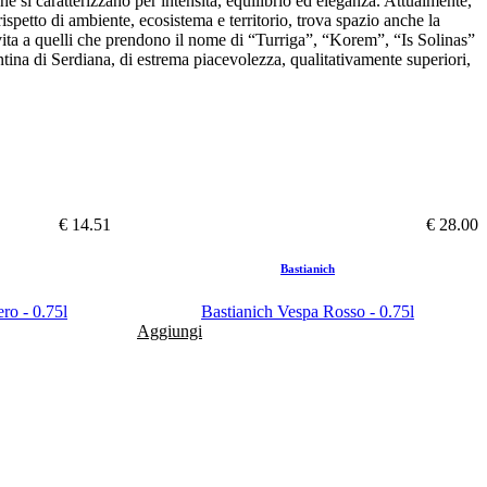
che si caratterizzano per intensità, equilibrio ed eleganza. Attualmente,
ispetto di ambiente, ecosistema e territorio, trova spazio anche la
o vita a quelli che prendono il nome di “Turriga”, “Korem”, “Is Solinas”
ntina di Serdiana, di estrema piacevolezza, qualitativamente superiori,
€ 14.51
€ 28.00
Bastianich
ro - 0.75l
Bastianich Vespa Rosso - 0.75l
Aggiungi