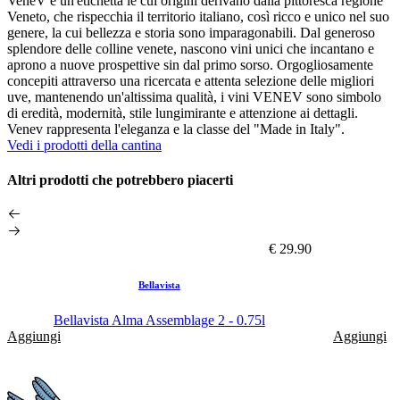
VeneV è un'etichetta le cui origini derivano dalla pittoresca regione
Veneto, che rispecchia il territorio italiano, così ricco e unico nel suo
genere, la cui bellezza e storia sono imparagonabili. Dal generoso
splendore delle colline venete, nascono vini unici che incantano e
aprono a nuove prospettive sin dal primo sorso. Orgogliosamente
concepiti attraverso una ricercata e attenta selezione delle migliori
uve, mantenendo un'altissima qualità, i vini VENEV sono simbolo
di eredità, modernità, stile lungimirante e attenzione ai dettagli.
Venev rappresenta l'eleganza e la classe del "Made in Italy".
Vedi i prodotti della cantina
Altri prodotti che potrebbero piacerti
€ 29.90
Bellavista
Bellavista Alma Assemblage 2 - 0.75l
Aggiungi
Aggiungi