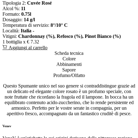
Tipologia 2:
Cuvée Rosé
Alcol %:
11
Formato:
0.75l
Dosaggio:
14 g/l
Temperatura di servizio:
8°/10° C
Località:
Italia -
Vitigni:
Chardonnay (%), Refosco (%), Pinot Bianco (%)
1 bottiglia x
€ 7.32
Aggiungi al carrello
Scheda tecnica
Colore
Abbinamenti
Sapore
Profumo/Olfatto
Questo Spumante unico nel suo genere si contraddistingue grazie ad
un delicato ed elegante colore rosato è un profumo speciale, con
note fruttate che ricordano la fragola ed il lampone. In bocca ha un
equilibrato contenuto acido-zuccherino, che lo rende persistente ed
armonico. Perfetto per le vostre serate in compagnia, per un
aperitivo fresco, accompagnato da un fantastico cruditè di pesce.
Venev