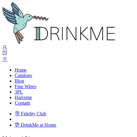
Home
Catalogo
Blog
Fine Wines
3PL
Haiveme
Contatti
Fidelity Club
DrinkMe at Home