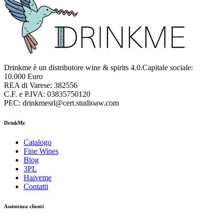
Drinkme è un distributore wine & spirits 4.0.Capitale sociale:
10.000 Euro
REA di Varese: 382556
C.F. e P.IVA: 03835750120
PEC: drinkmesrl@cert.studioaw.com
DrinkMe
Catalogo
Fine Wines
Blog
3PL
Haiveme
Contatti
Assistenza clienti