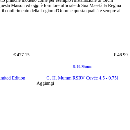
otto pratiche modello come per esempio l'installazione di torchi
 questa Maison ed oggi è fornitore ufficiale di Sua Maestà la Regina
ra il conferimento della Legion d'Onore e questa qualità è sempre al
€ 477.15
€ 46.99
G. H. Mumm
mited Edition
G. H. Mumm RSRV Cuvée 4.5 - 0.75l
Aggiungi