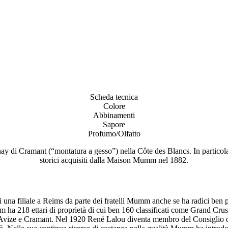
Scheda tecnica
Colore
Abbinamenti
Sapore
Profumo/Olfatto
di Cramant (“montatura a gesso”) nella Côte des Blancs. In particolare
storici acquisiti dalla Maison Mumm nel 1882.
 filiale a Reims da parte dei fratelli Mumm anche se ha radici ben più a
218 ettari di proprietà di cui ben 160 classificati come Grand Crus, i 
y, Avize e Cramant. Nel 1920 René Lalou diventa membro del Consiglio