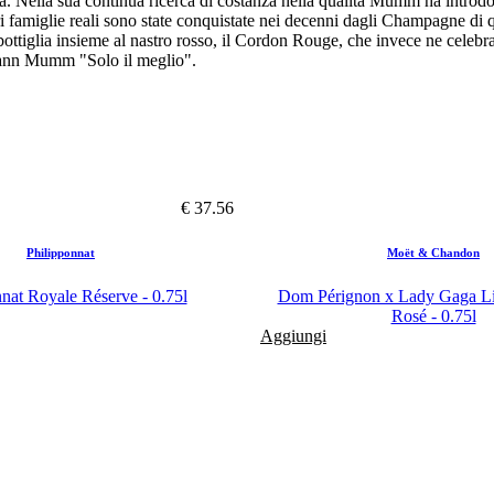
ietà. Nella sua continua ricerca di costanza nella qualità Mumm ha introd
tri famiglie reali sono state conquistate nei decenni dagli Champagne di
a bottiglia insieme al nastro rosso, il Cordon Rouge, che invece ne celeb
rmann Mumm "Solo il meglio".
€ 37.56
Philipponnat
Moët & Chandon
nat Royale Réserve - 0.75l
Dom Pérignon x Lady Gaga Li
Rosé - 0.75l
Aggiungi