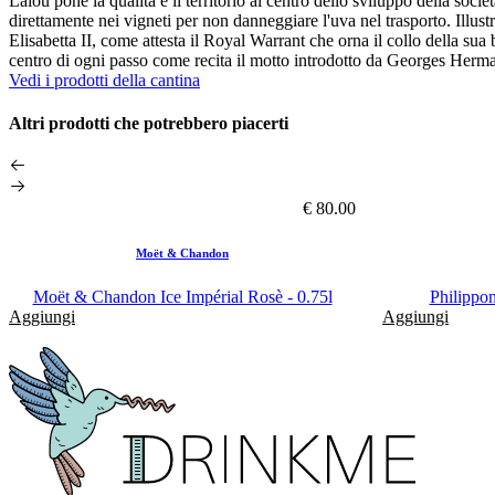
Lalou pone la qualità e il territorio al centro dello sviluppo della soc
direttamente nei vigneti per non danneggiare l'uva nel trasporto. Illus
Elisabetta II, come attesta il Royal Warrant che orna il collo della su
centro di ogni passo come recita il motto introdotto da Georges He
Vedi i prodotti della cantina
Altri prodotti che potrebbero piacerti
€ 80.00
Moët & Chandon
Moët & Chandon Ice Impérial Rosè - 0.75l
Philippon
Aggiungi
Aggiungi