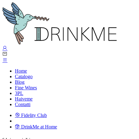
Home
Catalogo
Blog
Fine Wines
3PL
Haiveme
Contatti
Fidelity Club
DrinkMe at Home