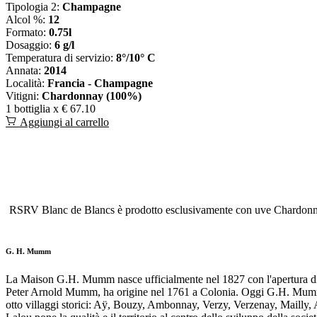
Tipologia 2:
Champagne
Alcol %:
12
Formato:
0.75l
Dosaggio:
6 g/l
Temperatura di servizio:
8°/10° C
Annata:
2014
Località:
Francia - Champagne
Vitigni:
Chardonnay (100%)
1 bottiglia x
€ 67.10
Aggiungi al carrello
RSRV Blanc de Blancs è prodotto esclusivamente con uve Chardonnay 
G. H. Mumm
La Maison G.H. Mumm nasce ufficialmente nel 1827 con l'apertura di una
Peter Arnold Mumm, ha origine nel 1761 a Colonia. Oggi G.H. Mumm ha 
otto villaggi storici: Aÿ, Bouzy, Ambonnay, Verzy, Verzenay, Maill