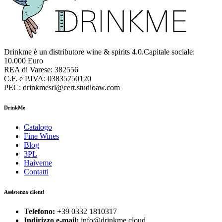
Drinkme è un distributore wine & spirits 4.0.Capitale sociale:
10.000 Euro
REA di Varese: 382556
C.F. e P.IVA: 03835750120
PEC: drinkmesrl@cert.studioaw.com
DrinkMe
Catalogo
Fine Wines
Blog
3PL
Haiveme
Contatti
Assistenza clienti
Telefono:
+39 0332 1810317
Indirizzo e-mail:
info@drinkme.cloud