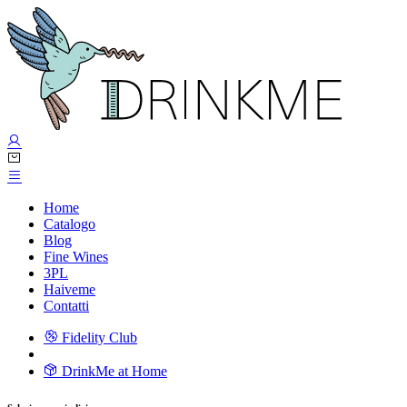
Home
Catalogo
Blog
Fine Wines
3PL
Haiveme
Contatti
Fidelity Club
DrinkMe at Home