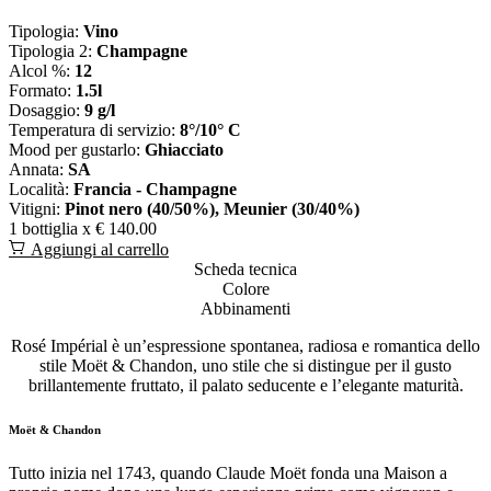
Tipologia:
Vino
Tipologia 2:
Champagne
Alcol %:
12
Formato:
1.5l
Dosaggio:
9 g/l
Temperatura di servizio:
8°/10° C
Mood per gustarlo:
Ghiacciato
Annata:
SA
Località:
Francia - Champagne
Vitigni:
Pinot nero (40/50%), Meunier (30/40%)
1 bottiglia x
€ 140.00
Aggiungi al carrello
Scheda tecnica
Colore
Abbinamenti
Rosé Impérial è un’espressione spontanea, radiosa e romantica dello
stile Moët & Chandon, uno stile che si distingue per il gusto
brillantemente fruttato, il palato seducente e l’elegante maturità.
Moët & Chandon
Tutto inizia nel 1743, quando Claude Moët fonda una Maison a