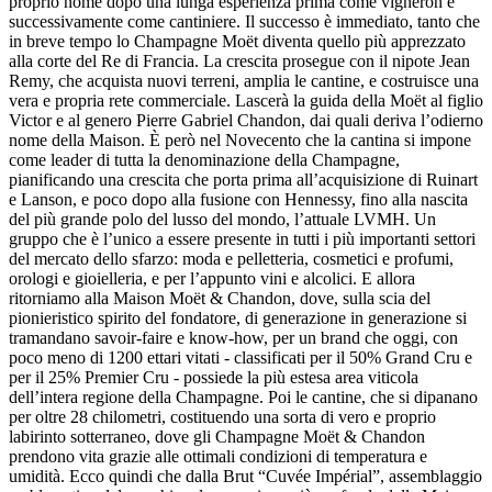
proprio nome dopo una lunga esperienza prima come vigneron e
successivamente come cantiniere. Il successo è immediato, tanto che
in breve tempo lo Champagne Moët diventa quello più apprezzato
alla corte del Re di Francia. La crescita prosegue con il nipote Jean
Remy, che acquista nuovi terreni, amplia le cantine, e costruisce una
vera e propria rete commerciale. Lascerà la guida della Moët al figlio
Victor e al genero Pierre Gabriel Chandon, dai quali deriva l’odierno
nome della Maison. È però nel Novecento che la cantina si impone
come leader di tutta la denominazione della Champagne,
pianificando una crescita che porta prima all’acquisizione di Ruinart
e Lanson, e poco dopo alla fusione con Hennessy, fino alla nascita
del più grande polo del lusso del mondo, l’attuale LVMH. Un
gruppo che è l’unico a essere presente in tutti i più importanti settori
del mercato dello sfarzo: moda e pelletteria, cosmetici e profumi,
orologi e gioielleria, e per l’appunto vini e alcolici. E allora
ritorniamo alla Maison Moët & Chandon, dove, sulla scia del
pionieristico spirito del fondatore, di generazione in generazione si
tramandano savoir-faire e know-how, per un brand che oggi, con
poco meno di 1200 ettari vitati - classificati per il 50% Grand Cru e
per il 25% Premier Cru - possiede la più estesa area viticola
dell’intera regione della Champagne. Poi le cantine, che si dipanano
per oltre 28 chilometri, costituendo una sorta di vero e proprio
labirinto sotterraneo, dove gli Champagne Moët & Chandon
prendono vita grazie alle ottimali condizioni di temperatura e
umidità. Ecco quindi che dalla Brut “Cuvée Impérial”, assemblaggio