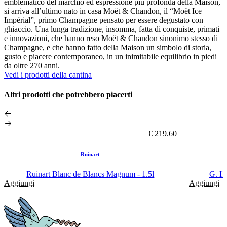
emblematico del marchio ed espressione più profonda della Maison,
si arriva all’ultimo nato in casa Moët & Chandon, il “Moët Ice
Impérial”, primo Champagne pensato per essere degustato con
ghiaccio. Una lunga tradizione, insomma, fatta di conquiste, primati
e innovazioni, che hanno reso Moët & Chandon sinonimo stesso di
Champagne, e che hanno fatto della Maison un simbolo di storia,
gusto e piacere contemporaneo, in un inimitabile equilibrio in piedi
da oltre 270 anni.
Vedi i prodotti della cantina
Altri prodotti che potrebbero piacerti
€ 219.60
Ruinart
Ruinart Blanc de Blancs Magnum - 1.5l
G. H
Aggiungi
Aggiungi