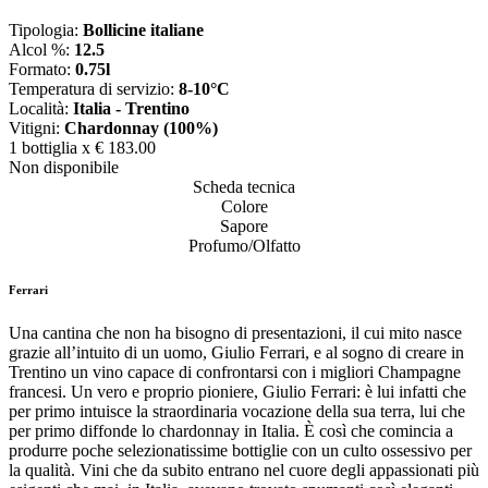
Tipologia:
Bollicine italiane
Alcol %:
12.5
Formato:
0.75l
Temperatura di servizio:
8-10°C
Località:
Italia - Trentino
Vitigni:
Chardonnay (100%)
1 bottiglia x
€ 183.00
Non disponibile
Scheda tecnica
Colore
Sapore
Profumo/Olfatto
Ferrari
Una cantina che non ha bisogno di presentazioni, il cui mito nasce
grazie all’intuito di un uomo, Giulio Ferrari, e al sogno di creare in
Trentino un vino capace di confrontarsi con i migliori Champagne
francesi. Un vero e proprio pioniere, Giulio Ferrari: è lui infatti che
per primo intuisce la straordinaria vocazione della sua terra, lui che
per primo diffonde lo chardonnay in Italia. È così che comincia a
produrre poche selezionatissime bottiglie con un culto ossessivo per
la qualità. Vini che da subito entrano nel cuore degli appassionati più