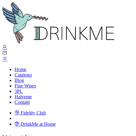
Home
Catalogo
Blog
Fine Wines
3PL
Haiveme
Contatti
Fidelity Club
DrinkMe at Home