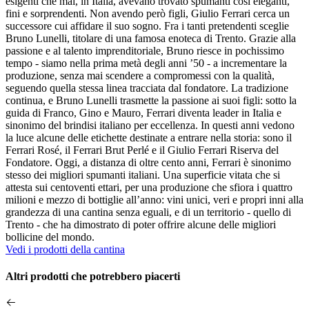
esigenti che mai, in Italia, avevano trovato spumanti così eleganti,
fini e sorprendenti. Non avendo però figli, Giulio Ferrari cerca un
successore cui affidare il suo sogno. Fra i tanti pretendenti sceglie
Bruno Lunelli, titolare di una famosa enoteca di Trento. Grazie alla
passione e al talento imprenditoriale, Bruno riesce in pochissimo
tempo - siamo nella prima metà degli anni ’50 - a incrementare la
produzione, senza mai scendere a compromessi con la qualità,
seguendo quella stessa linea tracciata dal fondatore. La tradizione
continua, e Bruno Lunelli trasmette la passione ai suoi figli: sotto la
guida di Franco, Gino e Mauro, Ferrari diventa leader in Italia e
sinonimo del brindisi italiano per eccellenza. In questi anni vedono
la luce alcune delle etichette destinate a entrare nella storia: sono il
Ferrari Rosé, il Ferrari Brut Perlé e il Giulio Ferrari Riserva del
Fondatore. Oggi, a distanza di oltre cento anni, Ferrari è sinonimo
stesso dei migliori spumanti italiani. Una superficie vitata che si
attesta sui centoventi ettari, per una produzione che sfiora i quattro
milioni e mezzo di bottiglie all’anno: vini unici, veri e propri inni alla
grandezza di una cantina senza eguali, e di un territorio - quello di
Trento - che ha dimostrato di poter offrire alcune delle migliori
bollicine del mondo.
Vedi i prodotti della cantina
Altri prodotti che potrebbero piacerti