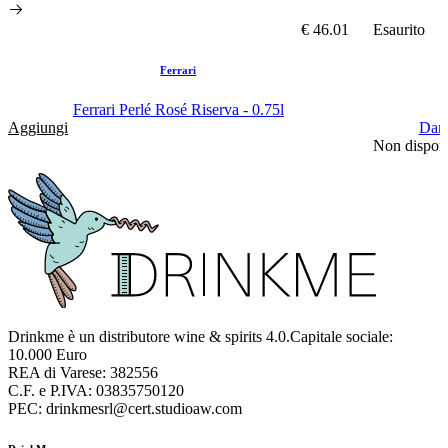
€ 46.01
Esaurito
Ferrari
Ferrari Perlé Rosé Riserva - 0.75l
Aggiungi
Dami
Non disponi
Drinkme è un distributore wine & spirits 4.0.Capitale sociale:
10.000 Euro
REA di Varese: 382556
C.F. e P.IVA: 03835750120
PEC: drinkmesrl@cert.studioaw.com