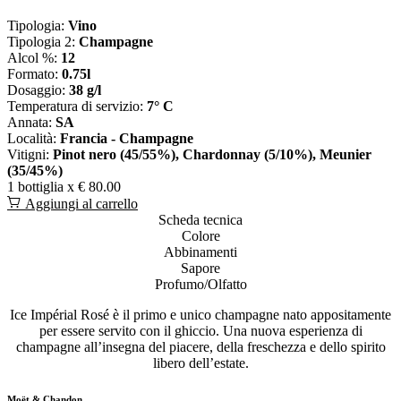
Tipologia:
Vino
Tipologia 2:
Champagne
Alcol %:
12
Formato:
0.75l
Dosaggio:
38 g/l
Temperatura di servizio:
7° C
Annata:
SA
Località:
Francia - Champagne
Vitigni:
Pinot nero (45/55%), Chardonnay (5/10%), Meunier
(35/45%)
1 bottiglia x
€ 80.00
Aggiungi al carrello
Scheda tecnica
Colore
Abbinamenti
Sapore
Profumo/Olfatto
Ice Impérial Rosé è il primo e unico champagne nato appositamente
per essere servito con il ghiccio. Una nuova esperienza di
champagne all’insegna del piacere, della freschezza e dello spirito
libero dell’estate.
Moët & Chandon