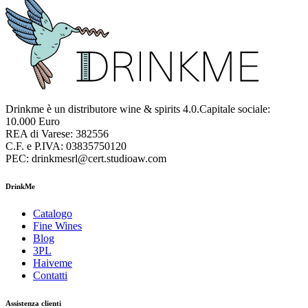
Drinkme è un distributore wine & spirits 4.0.Capitale sociale:
10.000 Euro
REA di Varese: 382556
C.F. e P.IVA: 03835750120
PEC: drinkmesrl@cert.studioaw.com
DrinkMe
Catalogo
Fine Wines
Blog
3PL
Haiveme
Contatti
Assistenza clienti