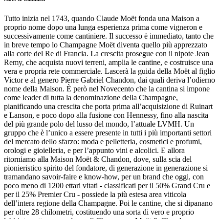
Tutto inizia nel 1743, quando Claude Moët fonda una Maison a
proprio nome dopo una lunga esperienza prima come vigneron e
successivamente come cantiniere. Il successo è immediato, tanto che
in breve tempo lo Champagne Moët diventa quello più apprezzato
alla corte del Re di Francia. La crescita prosegue con il nipote Jean
Remy, che acquista nuovi terreni, amplia le cantine, e costruisce una
vera e propria rete commerciale. Lascerà la guida della Moët al figlio
Victor e al genero Pierre Gabriel Chandon, dai quali deriva l’odierno
nome della Maison. È però nel Novecento che la cantina si impone
come leader di tutta la denominazione della Champagne,
pianificando una crescita che porta prima all’acquisizione di Ruinart
e Lanson, e poco dopo alla fusione con Hennessy, fino alla nascita
del più grande polo del lusso del mondo, l’attuale LVMH. Un
gruppo che è l’unico a essere presente in tutti i più importanti settori
del mercato dello sfarzo: moda e pelletteria, cosmetici e profumi,
orologi e gioielleria, e per l’appunto vini e alcolici. E allora
ritorniamo alla Maison Moët & Chandon, dove, sulla scia del
pionieristico spirito del fondatore, di generazione in generazione si
tramandano savoir-faire e know-how, per un brand che oggi, con
poco meno di 1200 ettari vitati - classificati per il 50% Grand Cru e
per il 25% Premier Cru - possiede la più estesa area viticola
dell’intera regione della Champagne. Poi le cantine, che si dipanano
per oltre 28 chilometri, costituendo una sorta di vero e proprio