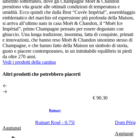
labirinto sotterraneo, dove gli Champagne Moët & Chandon
prendono vita grazie alle ottimali condizioni di temperatura e
umidità. Ecco quindi che dalla Brut “Cuvée Impérial”, assemblaggio
emblematico del marchio ed espressione più profonda della Maison,
si arriva all’ultimo nato in casa Moët & Chandon, il “Moët Ice
Impérial”, primo Champagne pensato per essere degustato con
ghiaccio. Una lunga tradizione, insomma, fatta di conquiste, primati
e innovazioni, che hanno reso Moët & Chandon sinonimo stesso di
Champagne, e che hanno fatto della Maison un simbolo di storia,
gusto e piacere contemporaneo, in un inimitabile equilibrio in piedi
da oltre 270 anni.
Vedi i prodotti della cantina
Altri prodotti che potrebbero piacerti
€ 90.30
Ruinart
Ruinart Rosè - 0.75l
Dom Pérign
Aggiungi
Aggiungi