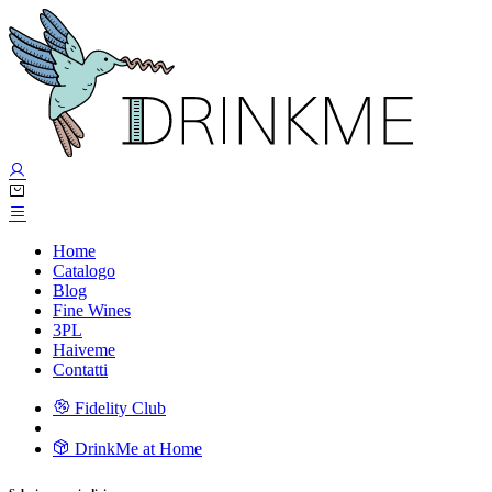
Home
Catalogo
Blog
Fine Wines
3PL
Haiveme
Contatti
Fidelity Club
DrinkMe at Home