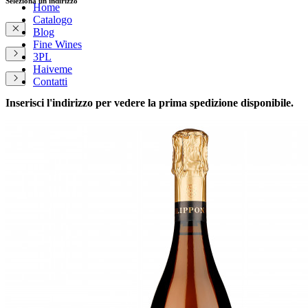
Seleziona un indirizzo
Home
Catalogo
Blog
Fine Wines
3PL
Haiveme
Contatti
Inserisci l'indirizzo per vedere la prima spedizione disponibile.