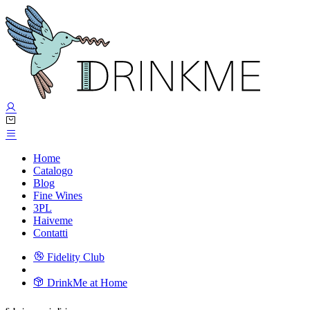
Home
Catalogo
Blog
Fine Wines
3PL
Haiveme
Contatti
Fidelity Club
DrinkMe at Home