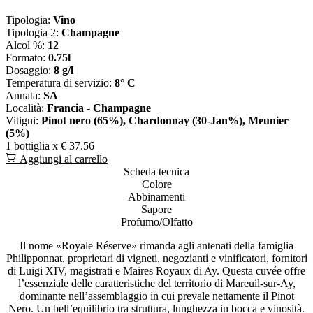
Tipologia:
Vino
Tipologia 2:
Champagne
Alcol %:
12
Formato:
0.75l
Dosaggio:
8 g/l
Temperatura di servizio:
8° C
Annata:
SA
Località:
Francia - Champagne
Vitigni:
Pinot nero (65%), Chardonnay (30-Jan%), Meunier
(5%)
1 bottiglia x
€ 37.56
Aggiungi al carrello
Scheda tecnica
Colore
Abbinamenti
Sapore
Profumo/Olfatto
Il nome «Royale Réserve» rimanda agli antenati della famiglia
Philipponnat, proprietari di vigneti, negozianti e vinificatori, fornitori
di Luigi XIV, magistrati e Maires Royaux di Ay. Questa cuvée offre
l’essenziale delle caratteristiche del territorio di Mareuil-sur-Ay,
dominante nell’assemblaggio in cui prevale nettamente il Pinot
Nero. Un bell’equilibrio tra struttura, lunghezza in bocca e vinosità.