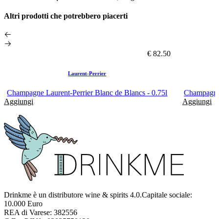
Altri prodotti che potrebbero piacerti
€ 82.50
Laurent-Perrier
Champagne Laurent-Perrier Blanc de Blancs - 0.75l
Champagne 
Aggiungi
Aggiungi
Drinkme è un distributore wine & spirits 4.0.Capitale sociale:
10.000 Euro
REA di Varese: 382556