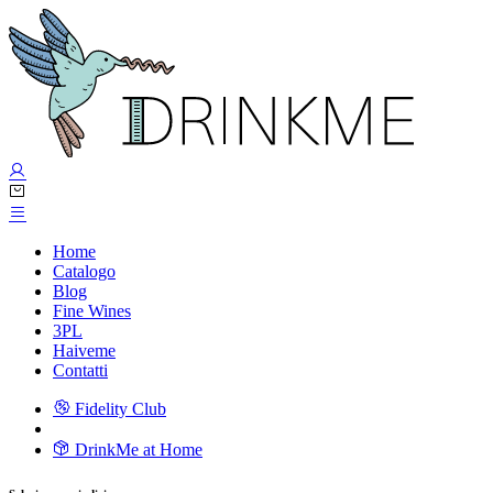
Home
Catalogo
Blog
Fine Wines
3PL
Haiveme
Contatti
Fidelity Club
DrinkMe at Home