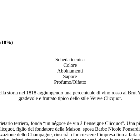
3/18%)
Scheda tecnica
Colore
Abbinamenti
Sapore
Profumo/Olfatto
 storia nel 1818 aggiungendo una percentuale di vino rosso al Brut Yel
gradevole e fruttato tipico dello stile Veuve Clicquot.
etario terriero, fonda “un négoce de vin à l’enseigne Clicquot”. Una picco
uot, figlio del fondatore della Maison, sposa Barbe Nicole Ponsardin. 
zzazione dello Champagne, riuscirà a far crescere l’impresa fino a farl