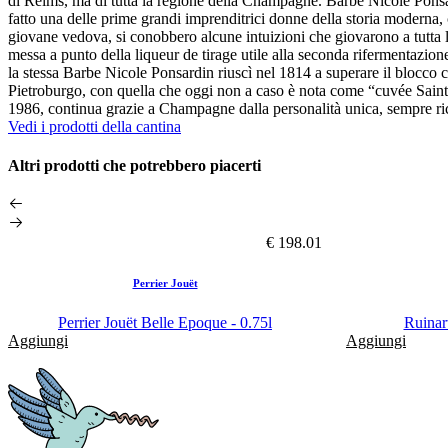
di Reims, ma di tutta la regione della Champagne. Barbe Nicole Ponsard
fatto una delle prime grandi imprenditrici donne della storia moderna,
giovane vedova, si conobbero alcune intuizioni che giovarono a tutta
messa a punto della liqueur de tirage utile alla seconda rifermentazion
la stessa Barbe Nicole Ponsardin riuscì nel 1814 a superare il blocco
Pietroburgo, con quella che oggi non a caso è nota come “cuvée Saint
1986, continua grazie a Champagne dalla personalità unica, sempre rico
Vedi i prodotti della cantina
Altri prodotti che potrebbero piacerti
€ 198.01
Perrier Jouët
Perrier Jouët Belle Epoque - 0.75l
Ruinar
Aggiungi
Aggiungi