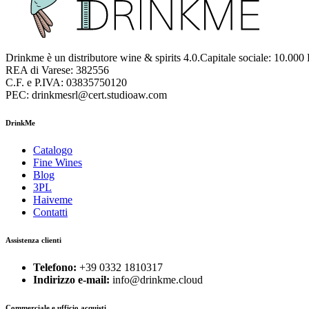
Drinkme è un distributore wine & spirits 4.0.Capitale sociale: 10.000
REA di Varese: 382556
C.F. e P.IVA: 03835750120
PEC: drinkmesrl@cert.studioaw.com
DrinkMe
Catalogo
Fine Wines
Blog
3PL
Haiveme
Contatti
Assistenza clienti
Telefono:
+39 0332 1810317
Indirizzo e-mail:
info@drinkme.cloud
Commerciale e ufficio acquisti