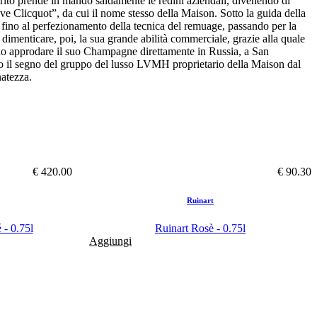
arito prende in mando saldamente le redini aziendali, divenendo di
ve Clicquot”, da cui il nome stesso della Maison. Sotto la guida della
fino al perfezionamento della tecnica del remuage, passando per la
 dimenticare, poi, la sua grande abilità commerciale, grazie alla quale
ndo approdare il suo Champagne direttamente in Russia, a San
to il segno del gruppo del lusso LVMH proprietario della Maison dal
natezza.
€ 420.00
€ 90.30
Ruinart
- 0.75l
Ruinart Rosè - 0.75l
Aggiungi