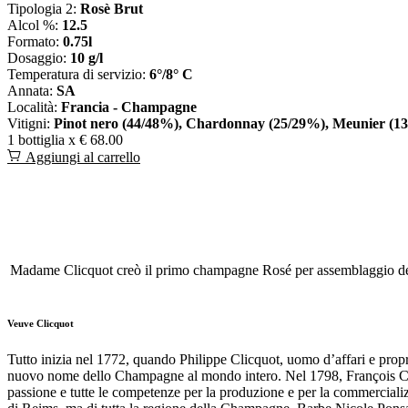
Tipologia 2:
Rosè Brut
Alcol %:
12.5
Formato:
0.75l
Dosaggio:
10 g/l
Temperatura di servizio:
6°/8° C
Annata:
SA
Località:
Francia - Champagne
Vitigni:
Pinot nero (44/48%), Chardonnay (25/29%), Meunier (1
1 bottiglia x
€ 68.00
Aggiungi al carrello
Madame Clicquot creò il primo champagne Rosé per assemblaggio della
Veuve Clicquot
Tutto inizia nel 1772, quando Philippe Clicquot, uomo d’affari e propri
nuovo nome dello Champagne al mondo intero. Nel 1798, François Clicq
passione e tutte le competenze per la produzione e per la commerciali