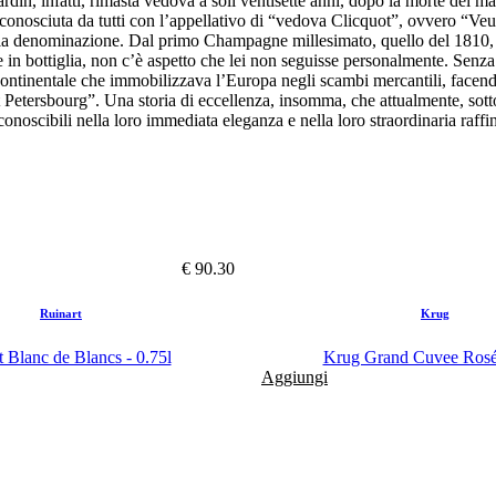
in, infatti, rimasta vedova a soli ventisette anni, dopo la morte del m
 conosciuta da tutti con l’appellativo di “vedova Clicquot”, ovvero “Veu
 la denominazione. Dal primo Champagne millesimato, quello del 1810, 
e in bottiglia, non c’è aspetto che lei non seguisse personalmente. Senza
 continentale che immobilizzava l’Europa negli scambi mercantili, face
 Petersbourg”. Una storia di eccellenza, insomma, che attualmente, sot
noscibili nella loro immediata eleganza e nella loro straordinaria raffi
€ 90.30
Ruinart
Krug
t Blanc de Blancs - 0.75l
Krug Grand Cuvee Rosé 
Aggiungi