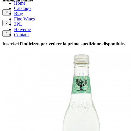
Seleziona un indirizzo
Home
Catalogo
Blog
Fine Wines
3PL
Haiveme
Contatti
Inserisci l'indirizzo per vedere la prima spedizione disponibile.