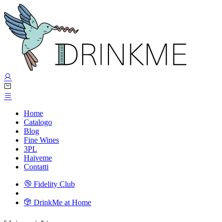
Home
Catalogo
Blog
Fine Wines
3PL
Haiveme
Contatti
Fidelity Club
DrinkMe at Home