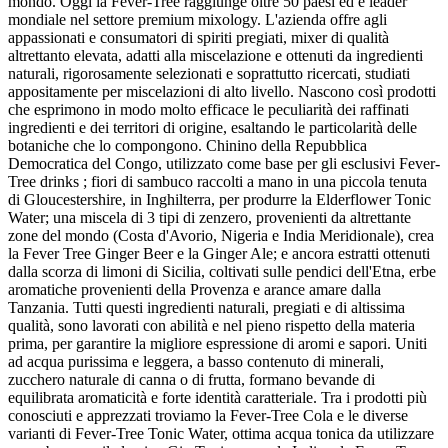
mondo. Oggi la Fever-Tree raggiunge oltre 50 paesi ed è leader
mondiale nel settore premium mixology. L'azienda offre agli
appassionati e consumatori di spiriti pregiati, mixer di qualità
altrettanto elevata, adatti alla miscelazione e ottenuti da ingredienti
naturali, rigorosamente selezionati e soprattutto ricercati, studiati
appositamente per miscelazioni di alto livello. Nascono così prodotti
che esprimono in modo molto efficace le peculiarità dei raffinati
ingredienti e dei territori di origine, esaltando le particolarità delle
botaniche che lo compongono. Chinino della Repubblica
Democratica del Congo, utilizzato come base per gli esclusivi Fever-
Tree drinks ; fiori di sambuco raccolti a mano in una piccola tenuta
di Gloucestershire, in Inghilterra, per produrre la Elderflower Tonic
Water; una miscela di 3 tipi di zenzero, provenienti da altrettante
zone del mondo (Costa d'Avorio, Nigeria e India Meridionale), crea
la Fever Tree Ginger Beer e la Ginger Ale; e ancora estratti ottenuti
dalla scorza di limoni di Sicilia, coltivati sulle pendici dell'Etna, erbe
aromatiche provenienti della Provenza e arance amare dalla
Tanzania. Tutti questi ingredienti naturali, pregiati e di altissima
qualità, sono lavorati con abilità e nel pieno rispetto della materia
prima, per garantire la migliore espressione di aromi e sapori. Uniti
ad acqua purissima e leggera, a basso contenuto di minerali,
zucchero naturale di canna o di frutta, formano bevande di
equilibrata aromaticità e forte identità caratteriale. Tra i prodotti più
conosciuti e apprezzati troviamo la Fever-Tree Cola e le diverse
varianti di Fever-Tree Tonic Water, ottima acqua tonica da utilizzare