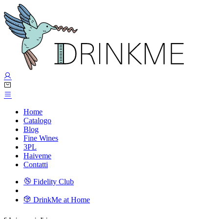
Home
Catalogo
Blog
Fine Wines
3PL
Haiveme
Contatti
Fidelity Club
DrinkMe at Home