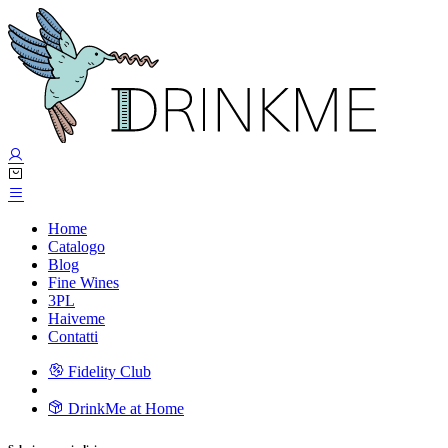
Home
Catalogo
Blog
Fine Wines
3PL
Haiveme
Contatti
Fidelity Club
DrinkMe at Home