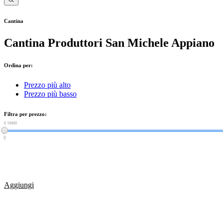
Cantina
Cantina Produttori San Michele Appiano
Ordina per:
Prezzo più alto
Prezzo più basso
Filtra per prezzo:
€ 0
€ 10400
0
Aggiungi