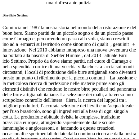
una rinfrescante pulizia.
Birrificio Settimo
Comincia nel 1987 la nostra storia nel mondo della ristorazione e del
buon bere. Siamo partiti da un piccolo sogno e da un piccolo paese
come Carnago e, percorrendo un passo alla volta, siamo cresciuti
ino ad a ermarci sul territorio come sinonimo di qualit , genuinit e
innovazione. Nel 2010 abbiamo intrapreso una nuova avventura che
ha portato alla nascita di Siebter Himmel, dal 2013 l'attuale Birri
icio Settimo. Proprio da dove siamo partiti, nel cuore di Carnago e
nella splendida cornice di una vecchia villa che si a accia sui monti
circostanti, i locali di produzione delle birre artigianali sono diventati
presto un punto di riferimento per la piccola comunit . La passione e
la meticolosa ricerca di perfezione nelle materie prime sono gli
elementi distintivi che rendono le nostre birre peculiari nel panorama
delle birre artigianali italiane. La selezione dei malti, attraverso uno
scrupoloso controllo dell'intera iliera, la ricerca dei luppoli tra i
migliori produttori, l’accurata selezione dei lieviti e un’acqua ideale
per l'uso brassicolo, sono gli ingredienti alla base di ogni singola
cotta. La produzione abituale rivisita la complessa tradizione
brassicola europea, attingendo sapientemente dalle scuole
iamminghe e anglosassoni, a iancando a queste creazioni
occasionali e sperimentali dettate dalla continua ricerca e dalla nostra