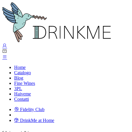
Home
Catalogo
Blog
Fine Wines
3PL
Haiveme
Contatti
Fidelity Club
DrinkMe at Home