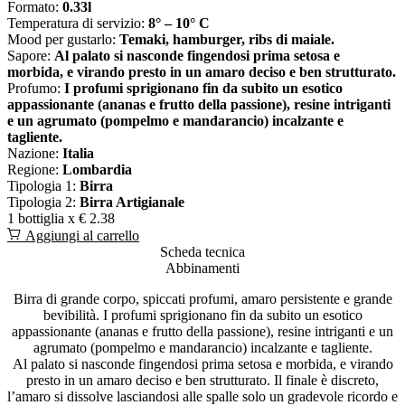
Formato:
0.33l
Temperatura di servizio:
8° – 10° C
Mood per gustarlo:
Temaki, hamburger, ribs di maiale.
Sapore:
Al palato si nasconde fingendosi prima setosa e
morbida, e virando presto in un amaro deciso e ben strutturato.
Profumo:
I profumi sprigionano fin da subito un esotico
appassionante (ananas e frutto della passione), resine intriganti
e un agrumato (pompelmo e mandarancio) incalzante e
tagliente.
Nazione:
Italia
Regione:
Lombardia
Tipologia 1:
Birra
Tipologia 2:
Birra Artigianale
1 bottiglia x
€ 2.38
Aggiungi al carrello
Scheda tecnica
Abbinamenti
Birra di grande corpo, spiccati profumi, amaro persistente e grande
bevibilità. I profumi sprigionano fin da subito un esotico
appassionante (ananas e frutto della passione), resine intriganti e un
agrumato (pompelmo e mandarancio) incalzante e tagliente.
Al palato si nasconde fingendosi prima setosa e morbida, e virando
presto in un amaro deciso e ben strutturato. Il finale è discreto,
l’amaro si dissolve lasciandosi alle spalle solo un gradevole ricordo e