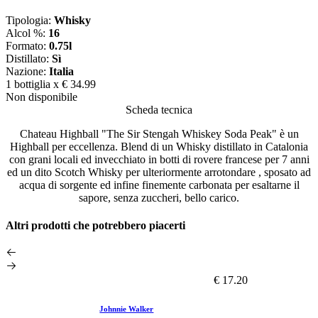
Tipologia:
Whisky
Alcol %:
16
Formato:
0.75l
Distillato:
Sì
Nazione:
Italia
1 bottiglia x
€ 34.99
Non disponibile
Scheda tecnica
Chateau Highball "The Sir Stengah Whiskey Soda Peak" è un
Highball per eccellenza. Blend di un Whisky distillato in Catalonia
con grani locali ed invecchiato in botti di rovere francese per 7 anni
ed un dito Scotch Whisky per ulteriormente arrotondare , sposato ad
acqua di sorgente ed infine finemente carbonata per esaltarne il
sapore, senza zuccheri, bello carico.
Altri prodotti che potrebbero piacerti
€ 17.20
Johnnie Walker