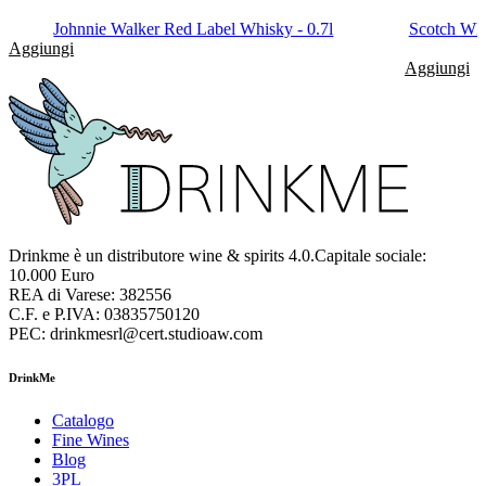
Johnnie Walker Red Label Whisky - 0.7l
Scotch Whi
Aggiungi
Aggiungi
Drinkme è un distributore wine & spirits 4.0.Capitale sociale:
10.000 Euro
REA di Varese: 382556
C.F. e P.IVA: 03835750120
PEC: drinkmesrl@cert.studioaw.com
DrinkMe
Catalogo
Fine Wines
Blog
3PL