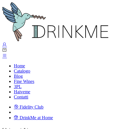
Home
Catalogo
Blog
Fine Wines
3PL
Haiveme
Contatti
Fidelity Club
DrinkMe at Home