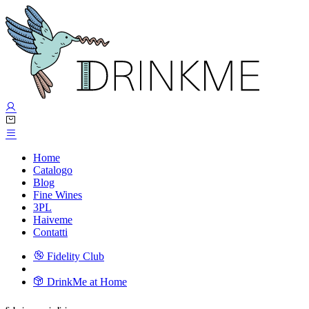
Home
Catalogo
Blog
Fine Wines
3PL
Haiveme
Contatti
Fidelity Club
DrinkMe at Home