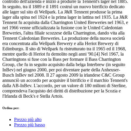
controllo dell'azienda e iniziò a produrre la Tennent's lager nel 1885.
In seguito, tra il 1889 e il 1891 costruì un nuovo birrificio dedicato
alle lager sul sito di Wellpark. La J&R Tennent produsse la prima
lager alla spina nel 1924 e la prima lager in lattina nel 1935. La J&R
Tennent fu acquisita dalla Charrington United Breweries nel 1963, e
nel 1966 venne ufficializzata la fusione con le United Caledonian
Breweries, l'altra filiale scozzese della Charrington, dando vita alla
Tennent Caledonian Breweries. La produzione della nuova società
era concentrata alla Wellpark Brewery e alla Heriot Brewery di
Edimburgo. Il sito di Wellpark fu ristrutturato tra il 1965 ed il 1968,
mentre quello di Heriot fu demolito negli anni '90.[4] Nel 1967, la
Charringtons si fuse con la Bass per formare il Bass Charrington
Group, che fu in seguito acquisito dalla belga Interbrew (in seguito
InBev) nel giugno 2000, per poi diventare parte della Anheuser-
Busch InBev nel 2008. Il 27 agosto 2009 la irlandese C&C Group
annunciò un accordo per acquisire il birrificio e il marchio Tennent's
dalla AB-InBev. L'accordo, per un valore di 180 milioni di Sterline,
comprendeva l'acquisto dei diritti di distribuzione per la Scozia e
l'Irlanda di Beck's e Stella Artois.
Ordina per:
Prezzo più alto
Prezzo più basso