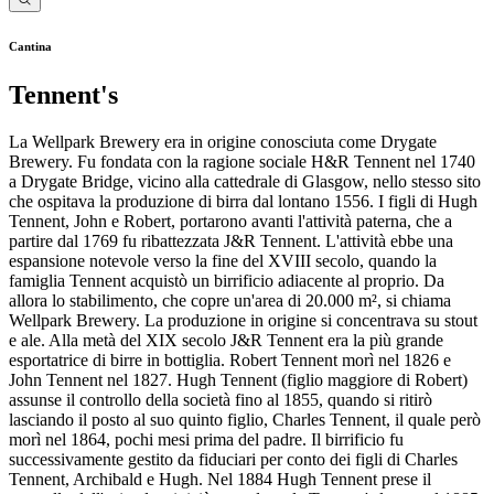
Cantina
Tennent's
La Wellpark Brewery era in origine conosciuta come Drygate
Brewery. Fu fondata con la ragione sociale H&R Tennent nel 1740
a Drygate Bridge, vicino alla cattedrale di Glasgow, nello stesso sito
che ospitava la produzione di birra dal lontano 1556. I figli di Hugh
Tennent, John e Robert, portarono avanti l'attività paterna, che a
partire dal 1769 fu ribattezzata J&R Tennent. L'attività ebbe una
espansione notevole verso la fine del XVIII secolo, quando la
famiglia Tennent acquistò un birrificio adiacente al proprio. Da
allora lo stabilimento, che copre un'area di 20.000 m², si chiama
Wellpark Brewery. La produzione in origine si concentrava su stout
e ale. Alla metà del XIX secolo J&R Tennent era la più grande
esportatrice di birre in bottiglia. Robert Tennent morì nel 1826 e
John Tennent nel 1827. Hugh Tennent (figlio maggiore di Robert)
assunse il controllo della società fino al 1855, quando si ritirò
lasciando il posto al suo quinto figlio, Charles Tennent, il quale però
morì nel 1864, pochi mesi prima del padre. Il birrificio fu
successivamente gestito da fiduciari per conto dei figli di Charles
Tennent, Archibald e Hugh. Nel 1884 Hugh Tennent prese il