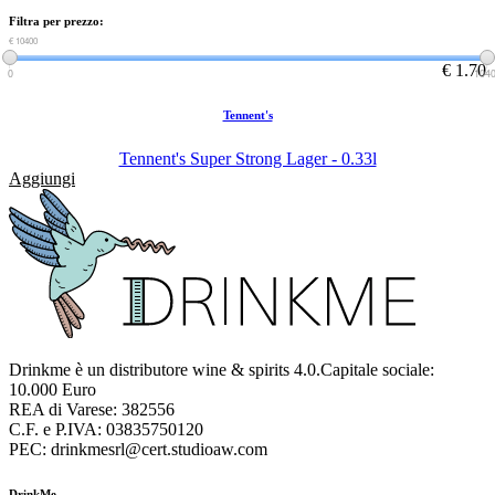
Filtra per prezzo:
€ 0
€ 10400
€ 1.70
0
104
Tennent's
Tennent's Super Strong Lager - 0.33l
Aggiungi
Drinkme è un distributore wine & spirits 4.0.Capitale sociale:
10.000 Euro
REA di Varese: 382556
C.F. e P.IVA: 03835750120
PEC: drinkmesrl@cert.studioaw.com
DrinkMe