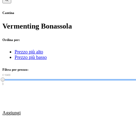
Cantina
Vermenting Bonassola
Ordina per:
Prezzo più alto
Prezzo più basso
Filtra per prezzo:
€ 0
€ 10400
0
Aggiungi