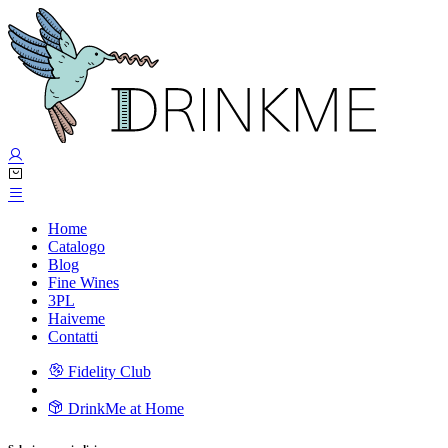
Home
Catalogo
Blog
Fine Wines
3PL
Haiveme
Contatti
Fidelity Club
DrinkMe at Home