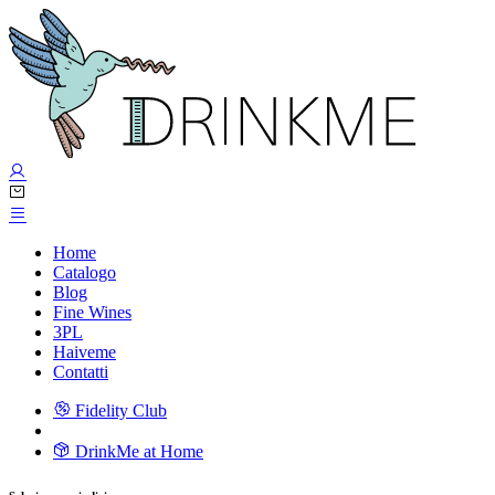
Home
Catalogo
Blog
Fine Wines
3PL
Haiveme
Contatti
Fidelity Club
DrinkMe at Home