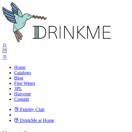
Home
Catalogo
Blog
Fine Wines
3PL
Haiveme
Contatti
Fidelity Club
DrinkMe at Home