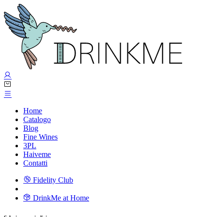
Home
Catalogo
Blog
Fine Wines
3PL
Haiveme
Contatti
Fidelity Club
DrinkMe at Home