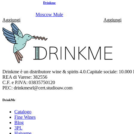
Drinkme
Moscow Mule
Aggiungi
Aggiungi
Drinkme è un distributore wine & spirits 4.0.Capitale sociale: 10.000
REA di Varese: 382556
C.F. e P.IVA: 03835750120
PEC: drinkmesrl@cert.studioaw.com
DrinkMe
Catalogo
Fine Wines
Blog
3PL
Haiveme