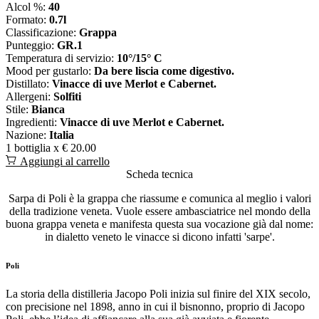
Alcol %:
40
Formato:
0.7l
Classificazione:
Grappa
Punteggio:
GR.1
Temperatura di servizio:
10°/15° C
Mood per gustarlo:
Da bere liscia come digestivo.
Distillato:
Vinacce di uve Merlot e Cabernet.
Allergeni:
Solfiti
Stile:
Bianca
Ingredienti:
Vinacce di uve Merlot e Cabernet.
Nazione:
Italia
1 bottiglia x
€ 20.00
Aggiungi al carrello
Scheda tecnica
Sarpa di Poli è la grappa che riassume e comunica al meglio i valori
della tradizione veneta. Vuole essere ambasciatrice nel mondo della
buona grappa veneta e manifesta questa sua vocazione già dal nome:
in dialetto veneto le vinacce si dicono infatti 'sarpe'.
Poli
La storia della distilleria Jacopo Poli inizia sul finire del XIX secolo,
con precisione nel 1898, anno in cui il bisnonno, proprio di Jacopo