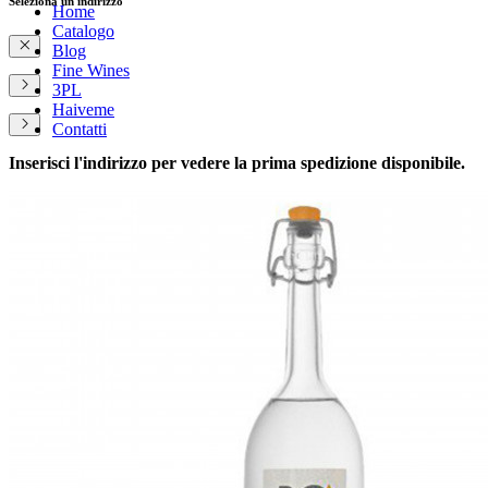
Seleziona un indirizzo
Home
Catalogo
Blog
Fine Wines
3PL
Haiveme
Contatti
Inserisci l'indirizzo per vedere la prima spedizione disponibile.