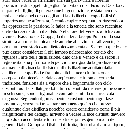
Poli, ebbe l’idea di affiancare alla sua già avviata e fiorente
produzione di cappelli di paglia, l’attività di distillazione. Da allora,
di padre in figlio, di generazione in generazione, è stata percorsa
molta strada e nel corso degli anni la distilleria Jacopo Poli si è
imperiosamente affermata, facendo capire e soprattutto riuscendo a
far apprezzare la passione, la fatica e la tenacia che sono racchiuse
dietro la nascita di un distillato. Nel cuore del Veneto, a Schiavon,
vicino a Bassano del Grappa, la distilleria Jacopo Poli, con la sua
struttura a porticato tipica delle antiche abitazioni rurali venete, è
ormai un bene storico-architettonico-ambientale. Siamo in quello che
può essere considerato il più famoso palcoscenico per ciò che
riguarda l’arte della distillazione, dato che il Veneto è da secoli la
regione italiana più rinomata per ciò che riguarda la produzione di
acquavite di vinaccia. Il sistema di distillazione adottato dalla
distilleria Jacopo Poli è fra i più antichi ancora in funzione:
composto da piccole caldaie completamente in rame, come da
tradizione, funziona sia a vapore che a bagnomaria con ciclo
discontinuo. I distillati prodotti, tutti ottenuti da materie prime sane e
freschissime, sono artigianali e contraddistinti da una ricercata
eleganza. Seguendo rigorosamente e costantemente ogni fase
produttiva, senza mai trascurare nemmeno quello che presso
qualunque altra distilleria potrebbe essere considerato come il più
insignificante dei dettagli, arrivano a vedere la luce distillati davvero
in grado di accontentare tutti i palati dei più esigenti amanti del
genere. Dalle Grappe ai Distillati di frutta, fino ad arrivare ai liquori,