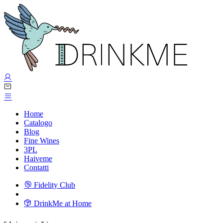
Home
Catalogo
Blog
Fine Wines
3PL
Haiveme
Contatti
Fidelity Club
DrinkMe at Home