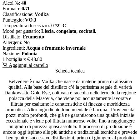
Alcol %:
40
Formato:
0.7l
Classificazione:
Vodka
Punteggio:
VO.3
Temperatura di servizio:
0°/2° C
Mood per gustarlo:
Liscia, congelata, cocktail.
Distillato:
Frumento
Allergeni:
No
Ingredienti:
Acqua e frumento invernale
Nazione:
Polonia
1 bottiglia x
€ 48.80
Aggiungi al carrello
Scheda tecnica
Belvedere è una Vodka che nasce da materie prima di altissima
qualità. Alla base del distillato c’è la purissima segale di varietà
Dankowskie Gold Rye, coltivata e raccolta nelle terre della regione
polacca della Masovia, che viene poi accuratamente lavorata e
filtrata per esaltarne le caratteristiche di finezza e morbidezza
aromatica. Altro ingrediente fondamentale è l’acqua. Proviene da
pozzi molto profondi, che già ne garantiscono una qualità iniziale
eccezionale e viene poi filtrata numerose volte, fino a raggiungere
un grado di purezza quasi assoluta. Il processo di produzione è
ancora oggi ispirato alle più antiche e tradizionali tecniche e prevede
ben quattro successive distillazioni, prima di giungere al prodotto