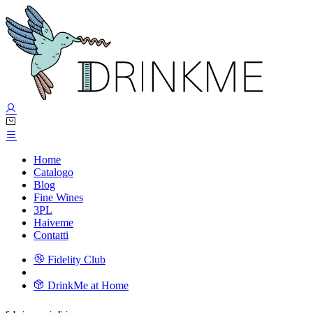
Home
Catalogo
Blog
Fine Wines
3PL
Haiveme
Contatti
Fidelity Club
DrinkMe at Home