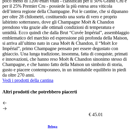
poco meno di 1200 ettari vitati - classificati per il 50% Grand Cru e
per il 25% Premier Cru - possiede la più estesa area viticola
dell’intera regione della Champagne. Poi le cantine, che si dipanano
per oltre 28 chilometri, costituendo una sorta di vero e proprio
labirinto sotterraneo, dove gli Champagne Moët & Chandon
prendono vita grazie alle ottimali condizioni di temperatura e
umidità. Ecco quindi che dalla Brut “Cuvée Impérial”, assemblaggio
emblematico del marchio ed espressione più profonda della Maison,
si arriva all’ultimo nato in casa Moët & Chandon, il “Moët Ice
Impérial”, primo Champagne pensato per essere degustato con
ghiaccio. Una lunga tradizione, insomma, fatta di conquiste, primati
e innovazioni, che hanno reso Moët & Chandon sinonimo stesso di
Champagne, e che hanno fatto della Maison un simbolo di storia,
gusto e piacere contemporaneo, in un inimitabile equilibrio in piedi
da oltre 270 anni.
Vedi i prodotti della cantina
Altri prodotti che potrebbero piacerti
€ 45.01
Beluga