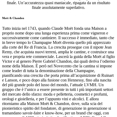
finale. Un’accuratezza quasi maniacale, ripagata da un risultato
finale assolutamente superlativo.
Moët & Chandon
Tutto inizia nel 1743, quando Claude Moët fonda una Maison a
proprio nome dopo una lunga esperienza prima come vigneron e
successivamente come cantiniere. Il successo è immediato, tanto che
in breve tempo lo Champagne Moët diventa quello più apprezzato
alla corte del Re di Francia. La crescita prosegue con il nipote Jean
Remy, che acquista nuovi terreni, amplia le cantine, e costruisce una
vera e propria rete commerciale. Lascerà la guida della Moët al figlio
Victor e al genero Pierre Gabriel Chandon, dai quali deriva l’odierno
nome della Maison. È però nel Novecento che la cantina si impone
come leader di tutta la denominazione della Champagne,
pianificando una crescita che porta prima all’acquisizione di Ruinart
e Lanson, e poco dopo alla fusione con Hennessy, fino alla nascita
del più grande polo del lusso del mondo, l’attuale LVMH. Un
gruppo che è l’unico a essere presente in tutti i più importanti settori
del mercato dello sfarzo: moda e pelletteria, cosmetici e profumi,
orologi e gioielleria, e per l’appunto vini e alcolici. E allora
ritorniamo alla Maison Moët & Chandon, dove, sulla scia del
pionieristico spirito del fondatore, di generazione in generazione si
tramandano savoir-faire e know-how, per un brand che oggi, con