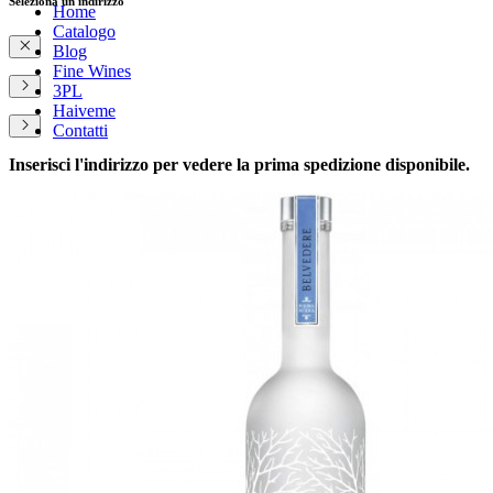
Seleziona un indirizzo
Home
Catalogo
Blog
Fine Wines
3PL
Haiveme
Contatti
Inserisci l'indirizzo per vedere la prima spedizione disponibile.