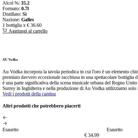
Alcol %:
35.2
Formato:
0.7l
Distillato:
Sì
Nazione:
Galles
1 bottiglia x
€ 36.60
Aggiungi al carrello
AU Vodka
Au Vodka incorpora la tavola periodica in cui l'oro è un elemento chi
premium davvero eccezionale racchiusa in una spettacolare bottiglia 
è una parte significativa della scena musicale urbana del Regno Unito e 
Surrey in Inghilterra e nella produzione di Au Vodka utilizziamo solo ing
Vedi i prodotti della cantina
Altri prodotti che potrebbero piacerti
Esaurito
Esaurito
€ 34.99