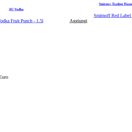
Smirnov Trading Hous
AU Vodka
Smirnoff Red Label 
dka Fruit Punch - 1.5l
Aggiungi
 Euro