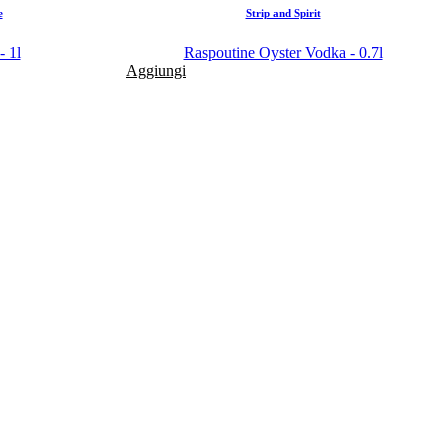
e
Strip and Spirit
- 1l
Raspoutine Oyster Vodka - 0.7l
Aggiungi