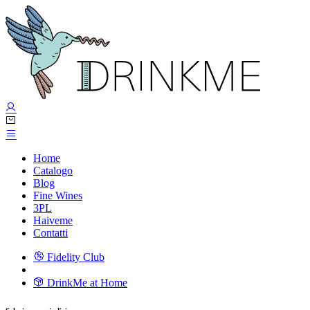
Home
Catalogo
Blog
Fine Wines
3PL
Haiveme
Contatti
Fidelity Club
DrinkMe at Home