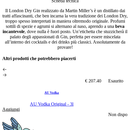
Scheda tecnica
Il London Dry Gin realizzato da Martin Miller’s è un distillato dai
tratti affascinanti, che ben incarna la vera tradizione dei London Dry,
troppo spesso interpretati in maniera oltremodo originale. Profumi
sottili di spezie e agrumi si alternano al naso, aprendo a una
beva
incantevole
, dove nulla è fuori posto. Un’etichetta che stuzzicherà il
palato degli appassionati di Gin, perfetta per essere miscelata
all’interno dei cocktails e dei drinks più classici. Assolutamente da
provare!
Altri prodotti che potrebbero piacerti
€ 207.40
Esaurito
AU Vodka
AU Vodka Original - 3l
Aggiungi
Non disponi