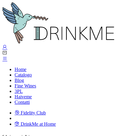
Home
Catalogo
Blog
Fine Wines
3PL
Haiveme
Contatti
Fidelity Club
DrinkMe at Home