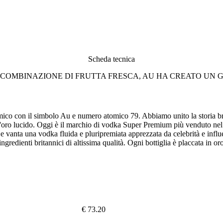
Scheda tecnica
 COMBINAZIONE DI FRUTTA FRESCA, AU HA CREATO UN G
mico con il simbolo Au e numero atomico 79. Abbiamo unito la storia brit
d'oro lucido. Oggi è il marchio di vodka Super Premium più venduto nel
vanta una vodka fluida e pluripremiata apprezzata da celebrità e influenc
redienti britannici di altissima qualità. Ogni bottiglia è placcata in oro
€ 73.20