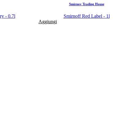
Smirnov Trading House
y - 0.7l
Smirnoff Red Label - 1l
Aggiungi