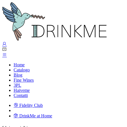
Home
Catalogo
Blog
Fine Wines
3PL
Haiveme
Contatti
Fidelity Club
DrinkMe at Home