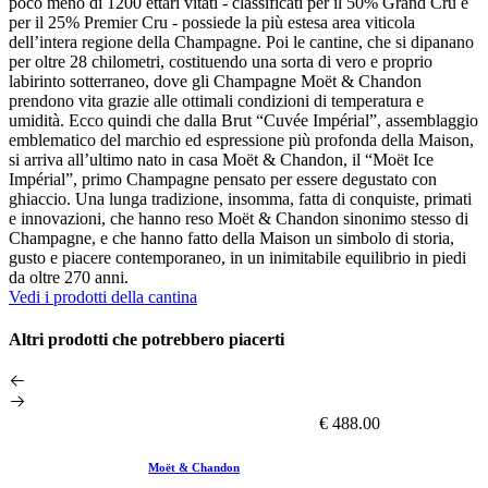
poco meno di 1200 ettari vitati - classificati per il 50% Grand Cru e
per il 25% Premier Cru - possiede la più estesa area viticola
dell’intera regione della Champagne. Poi le cantine, che si dipanano
per oltre 28 chilometri, costituendo una sorta di vero e proprio
labirinto sotterraneo, dove gli Champagne Moët & Chandon
prendono vita grazie alle ottimali condizioni di temperatura e
umidità. Ecco quindi che dalla Brut “Cuvée Impérial”, assemblaggio
emblematico del marchio ed espressione più profonda della Maison,
si arriva all’ultimo nato in casa Moët & Chandon, il “Moët Ice
Impérial”, primo Champagne pensato per essere degustato con
ghiaccio. Una lunga tradizione, insomma, fatta di conquiste, primati
e innovazioni, che hanno reso Moët & Chandon sinonimo stesso di
Champagne, e che hanno fatto della Maison un simbolo di storia,
gusto e piacere contemporaneo, in un inimitabile equilibrio in piedi
da oltre 270 anni.
Vedi i prodotti della cantina
Altri prodotti che potrebbero piacerti
€ 488.00
Moët & Chandon