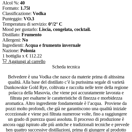
Alcol %:
40
Formato:
1.75l
Classificazione:
Vodka
Punteggio:
VO.3
Temperatura di servizio:
0°/2° C
Mood per gustarlo:
Liscia, congelata, cocktail.
Distillato:
Frumento
Allergeni:
No
Ingredienti:
Acqua e frumento invernale
Nazione:
Polonia
1 bottiglia x
€ 112.22
Aggiungi al carrello
Scheda tecnica
Belvedere è una Vodka che nasce da materie prima di altissima
qualità. Alla base del distillato c’è la purissima segale di varietà
Dankowskie Gold Rye, coltivata e raccolta nelle terre della regione
polacca della Masovia, che viene poi accuratamente lavorata e
filtrata per esaltarne le caratteristiche di finezza e morbidezza
aromatica. Altro ingrediente fondamentale è l’acqua. Proviene da
pozzi molto profondi, che già ne garantiscono una qualità iniziale
eccezionale e viene poi filtrata numerose volte, fino a raggiungere
un grado di purezza quasi assoluta. Il processo di produzione è
ancora oggi ispirato alle più antiche e tradizionali tecniche e prevede
ben quattro successive distillazioni, prima di giungere al prodotto