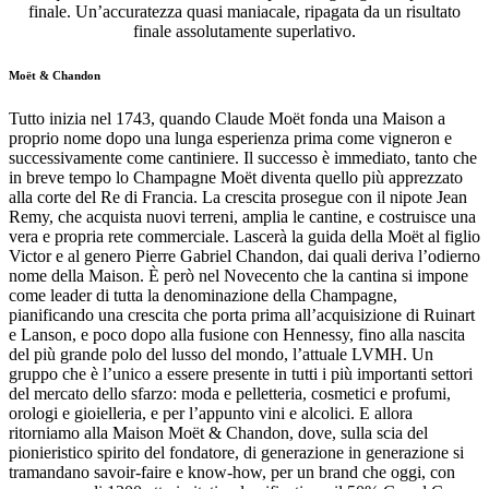
finale. Un’accuratezza quasi maniacale, ripagata da un risultato
finale assolutamente superlativo.
Moët & Chandon
Tutto inizia nel 1743, quando Claude Moët fonda una Maison a
proprio nome dopo una lunga esperienza prima come vigneron e
successivamente come cantiniere. Il successo è immediato, tanto che
in breve tempo lo Champagne Moët diventa quello più apprezzato
alla corte del Re di Francia. La crescita prosegue con il nipote Jean
Remy, che acquista nuovi terreni, amplia le cantine, e costruisce una
vera e propria rete commerciale. Lascerà la guida della Moët al figlio
Victor e al genero Pierre Gabriel Chandon, dai quali deriva l’odierno
nome della Maison. È però nel Novecento che la cantina si impone
come leader di tutta la denominazione della Champagne,
pianificando una crescita che porta prima all’acquisizione di Ruinart
e Lanson, e poco dopo alla fusione con Hennessy, fino alla nascita
del più grande polo del lusso del mondo, l’attuale LVMH. Un
gruppo che è l’unico a essere presente in tutti i più importanti settori
del mercato dello sfarzo: moda e pelletteria, cosmetici e profumi,
orologi e gioielleria, e per l’appunto vini e alcolici. E allora
ritorniamo alla Maison Moët & Chandon, dove, sulla scia del
pionieristico spirito del fondatore, di generazione in generazione si
tramandano savoir-faire e know-how, per un brand che oggi, con