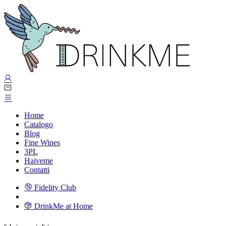
Home
Catalogo
Blog
Fine Wines
3PL
Haiveme
Contatti
Fidelity Club
DrinkMe at Home