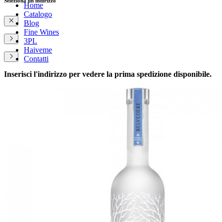
Seleziona un indirizzo
Home
Catalogo
Blog
Fine Wines
3PL
Haiveme
Contatti
Inserisci l'indirizzo per vedere la prima spedizione disponibile.