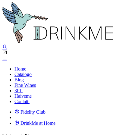
Home
Catalogo
Blog
Fine Wines
3PL
Haiveme
Contatti
Fidelity Club
DrinkMe at Home