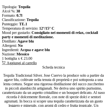
Tipologia:
Tequila
Alcol %:
38
Formato:
0.7l
Classificazione:
Tequila
Punteggio:
TE.1
Temperatura di servizio:
12°/15° C
Mood per gustarlo:
Consigliato nei momenti di relax, cocktail
party e momenti di meditazione.
Distillato:
Agave blu
Allergeni:
No
Ingredienti:
Acqua e agave blu
Nazione:
Messico
1 bottiglia x
€ 23.00
Aggiungi al carrello
Scheda tecnica
Tequila Tradicional Silver. Jose Cuervo la produce solo a partire da
agave blu, coltivate nella tenuta di proprietà e poi sottoposta a una
lenta cottura. Segue una rigorosa distillazione del succo zuccherino
in piccoli alambicchi artigianali. Ne deriva uno spirito purissimo,
caratterizzato da un aspetto cristallino e un bouquet delicato. Al naso
ricorda è dolcemente floreale, con note di spezie dolci e sentori
agrumati. In bocca si scopre una tequila caratterizzata da un gusto
leggero e minerale, con aromi di cedro e frutta tropicale. Un