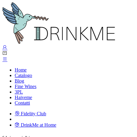
Home
Catalogo
Blog
Fine Wines
3PL
Haiveme
Contatti
Fidelity Club
DrinkMe at Home