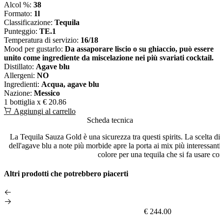
Alcol %:
38
Formato:
1l
Classificazione:
Tequila
Punteggio:
TE.1
Temperatura di servizio:
16/18
Mood per gustarlo:
Da assaporare liscio o su ghiaccio, può essere
unito come ingrediente da miscelazione nei più svariati cocktail.
Distillato:
Agave blu
Allergeni:
NO
Ingredienti:
Acqua, agave blu
Nazione:
Messico
1 bottiglia x
€ 20.86
Aggiungi al carrello
Scheda tecnica
La Tequila Sauza Gold è una sicurezza tra questi spirits. La scelta 
dell'agave blu a note più morbide apre la porta ai mix più interessant
colore per una tequila che si fa usare c
Altri prodotti che potrebbero piacerti
€ 244.00