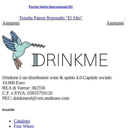
Patrón Spirits International AG
Tequila Patron Reposado "El Alto"
O
Aggiungi
Aggiungi
Drinkme è un distributore wine & spirits 4.0.Capitale sociale:
10.000 Euro
REA di Varese: 382556
C.F. e P.IVA: 03835750120
PEC: drinkmesrl@cert.studioaw.com
DrinkMe
Catalogo
Fine Wines