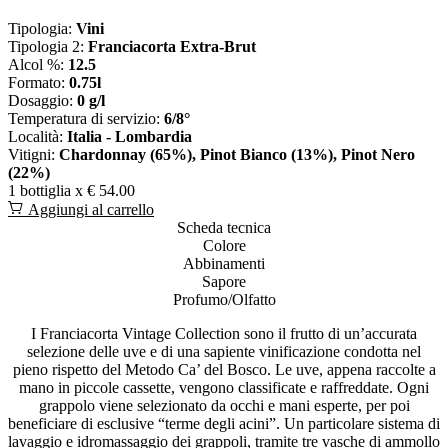
Tipologia:
Vini
Tipologia 2:
Franciacorta Extra-Brut
Alcol %:
12.5
Formato:
0.75l
Dosaggio:
0 g/l
Temperatura di servizio:
6/8°
Località:
Italia - Lombardia
Vitigni:
Chardonnay (65%), Pinot Bianco (13%), Pinot Nero
(22%)
1 bottiglia x
€ 54.00
Aggiungi al carrello
Scheda tecnica
Colore
Abbinamenti
Sapore
Profumo/Olfatto
I Franciacorta Vintage Collection sono il frutto di un’accurata
selezione delle uve e di una sapiente vinificazione condotta nel
pieno rispetto del Metodo Ca’ del Bosco. Le uve, appena raccolte a
mano in piccole cassette, vengono classificate e raffreddate. Ogni
grappolo viene selezionato da occhi e mani esperte, per poi
beneficiare di esclusive “terme degli acini”. Un particolare sistema di
lavaggio e idromassaggio dei grappoli, tramite tre vasche di ammollo