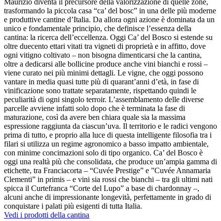
Maurizio diventa il precursore della valorizzazione di quelle zone,
trasformando la piccola casa “ca’ del bosc” in una delle più moderne
e produttive cantine d’Italia. Da allora ogni azione è dominata da un
unico e fondamentale principio, che definisce l’essenza della
cantina: la ricerca dell’eccellenza. Oggi Ca’ del Bosco si estende su
oltre duecento ettari vitati tra vigneti di proprietà e in affitto, dove
ogni vitigno coltivato – non bisogna dimenticarsi che la cantina,
oltre a dedicarsi alle bollicine produce anche vini bianchi e rossi –
viene curato nei più minimi dettagli. Le vigne, che oggi possono
vantare in media quasi tutte più di quarant’anni d’età, in fase di
vinificazione sono trattate separatamente, rispettando quindi le
peculiarità di ogni singolo terroir. L’assemblamento delle diverse
parcelle avviene infatti solo dopo che è terminata la fase di
maturazione, così da avere ben chiara quale sia la massima
espressione raggiunta da ciascun’uva. Il territorio e le radici vengono
prima di tutto, e proprio alla luce di questa intelligente filosofia tra i
filari si utilizza un regime agronomico a basso impatto ambientale,
con minime concimazioni solo di tipo organico. Ca’ del Bosco è
oggi una realtà più che consolidata, che produce un’ampia gamma di
etichette, tra Franciacorta – “Cuvée Prestige” e ”Cuvée Annamaria
Clementi” in primis – e vini sia rossi che bianchi – tra gli ultimi nati
spicca il Curtefranca “Corte del Lupo” a base di chardonnay –,
alcuni anche di impressionante longevità, perfettamente in grado di
conquistare i palati più esigenti di tutta Italia.
Vedi i prodotti della cantina