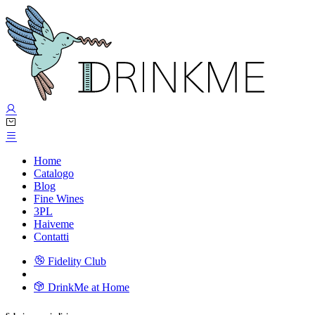
Home
Catalogo
Blog
Fine Wines
3PL
Haiveme
Contatti
Fidelity Club
DrinkMe at Home