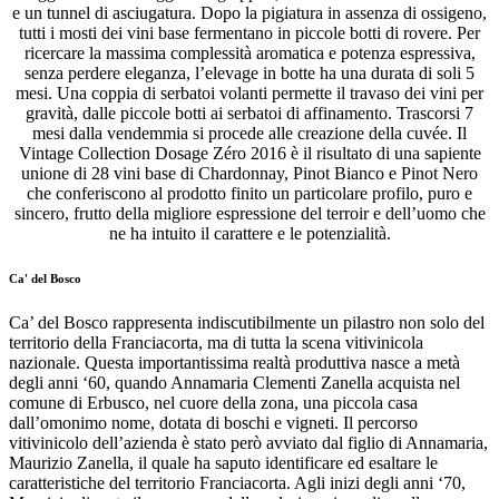
e un tunnel di asciugatura. Dopo la pigiatura in assenza di ossigeno,
tutti i mosti dei vini base fermentano in piccole botti di rovere. Per
ricercare la massima complessità aromatica e potenza espressiva,
senza perdere eleganza, l’elevage in botte ha una durata di soli 5
mesi. Una coppia di serbatoi volanti permette il travaso dei vini per
gravità, dalle piccole botti ai serbatoi di affinamento. Trascorsi 7
mesi dalla vendemmia si procede alle creazione della cuvée. Il
Vintage Collection Dosage Zéro 2016 è il risultato di una sapiente
unione di 28 vini base di Chardonnay, Pinot Bianco e Pinot Nero
che conferiscono al prodotto finito un particolare profilo, puro e
sincero, frutto della migliore espressione del terroir e dell’uomo che
ne ha intuito il carattere e le potenzialità.
Ca' del Bosco
Ca’ del Bosco rappresenta indiscutibilmente un pilastro non solo del
territorio della Franciacorta, ma di tutta la scena vitivinicola
nazionale. Questa importantissima realtà produttiva nasce a metà
degli anni ‘60, quando Annamaria Clementi Zanella acquista nel
comune di Erbusco, nel cuore della zona, una piccola casa
dall’omonimo nome, dotata di boschi e vigneti. Il percorso
vitivinicolo dell’azienda è stato però avviato dal figlio di Annamaria,
Maurizio Zanella, il quale ha saputo identificare ed esaltare le
caratteristiche del territorio Franciacorta. Agli inizi degli anni ‘70,