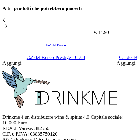
Altri prodotti che potrebbero piacerti
€ 34.90
Ca' del Bosco
Ca' del Bosco Prestige - 0.75l
Ca' del Bo
Aggiungi
Aggiungi
Drinkme è un distributore wine & spirits 4.0.Capitale sociale:
10.000 Euro
REA di Varese: 382556
C.F. e P.IVA: 03835750120
PEC: drinkmesrl@cert.studioaw.com