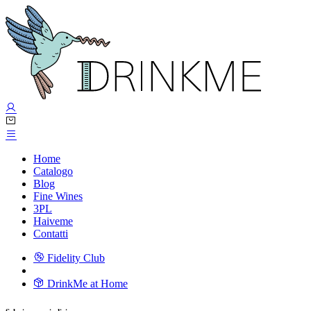
Home
Catalogo
Blog
Fine Wines
3PL
Haiveme
Contatti
Fidelity Club
DrinkMe at Home