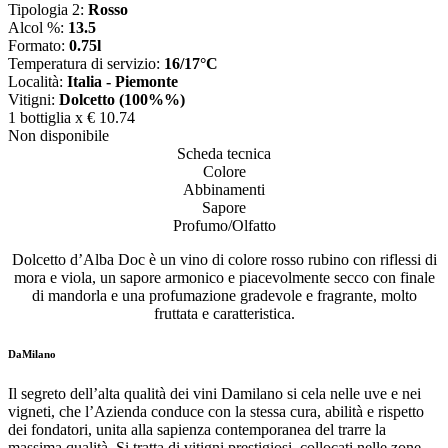
Tipologia 2:
Rosso
Alcol %:
13.5
Formato:
0.75l
Temperatura di servizio:
16/17°C
Località:
Italia - Piemonte
Vitigni:
Dolcetto (100%%)
1 bottiglia x
€ 10.74
Non disponibile
Scheda tecnica
Colore
Abbinamenti
Sapore
Profumo/Olfatto
Dolcetto d’Alba Doc è un vino di colore rosso rubino con riflessi di
mora e viola, un sapore armonico e piacevolmente secco con finale
di mandorla e una profumazione gradevole e fragrante, molto
fruttata e caratteristica.
DaMilano
Il segreto dell’alta qualità dei vini Damilano si cela nelle uve e nei
vigneti, che l’Azienda conduce con la stessa cura, abilità e rispetto
dei fondatori, unita alla sapienza contemporanea del trarre la
massima qualità. Si tratta di vitigni prestigiosi, collocati nelle zone