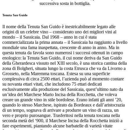
successiva sosta in bottiglia.
Tenuta San Guido
Il nome della Tenuta San Guido è inestricabilmente legato alle
origini di un celebre vino – considerato uno dei migliori vini al
mondo – il Sassicaia. Dal 1968 – anno in cui è stata
commercializzata la prima annata – il Sassicaia ha raggiunto a livello
mondiale una fama inaspettata, crescente di anno in anno. Ma in
questa tenuta da favola sono numerosi i successi ottenuti in campo
enologico: la Tenuta San Guido, il cui nome deriva da San Guido
della Gherardesca vissuto nel XIII secolo, è una storica cantina della
zona di Bolgheri, situata lungo la costa Etrusca che va da Livorno a
Grosseto, nella Maremma toscana. Estesa su una superficie
complessiva di circa 2500 ettari, l’azienda può al momento contare
su novanta ettari vitati, che includono 75 ettari dedicati
esclusivamente alla produzione del Sassicaia, quest’ultimo nato da
un’idea del Marchese Mario Incisa della Rocchetta, che voleva
creare un grande vino in stile bordolese. Erano infatti gli anni ’20,
quando lo stesso Marchese, ispirato da Bordeaux e dall’aristocrazia
di un tempo, sognava di arrivare a produrre un vino di razza, un
vero e proprio purosangue. Trasferitosi nella tenuta toscana nella
seconda metà del ‘900, il Marchese Incisa della Rocchetta iniziò a
fare esperimenti, piantando alcune barbatelle di varietà vitate