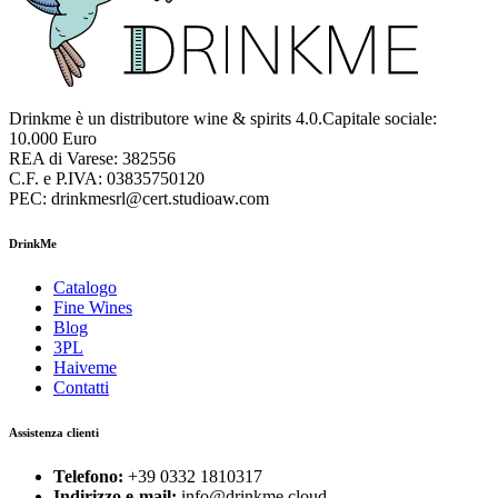
Drinkme è un distributore wine & spirits 4.0.Capitale sociale:
10.000 Euro
REA di Varese: 382556
C.F. e P.IVA: 03835750120
PEC: drinkmesrl@cert.studioaw.com
DrinkMe
Catalogo
Fine Wines
Blog
3PL
Haiveme
Contatti
Assistenza clienti
Telefono:
+39 0332 1810317
Indirizzo e-mail:
info@drinkme.cloud