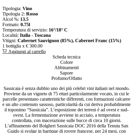
Tipologia:
Vino
Tipologia 2:
Rosso
Alcol %:
13.5
Formato:
0.75l
Temperatura di servizio:
16°/18° C
Località:
Italia - Toscana
Vitigni:
Cabernet Sauvignon (85%), Cabernet Franc (15%)
1 bottiglia x
€ 300.00
Aggiungi al carrello
Scheda tecnica
Colore
Abbinamenti
Sapore
Profumo/Olfatto
Sassicaia è senza dubbio uno dei più celebri vini italiani nel mondo.
Proviene da un vigneto di 75 ettari particolarmente vocato, in cui le
parcelle presentano caratteristiche differenti, con formazioni calcaree
e un alto contenuto sassoso, particolarità da cui deriva probabilmente
il toponimo “Sassicaia”. L’esposizione dei terreni è ad ovest e sud-
ovest. La fermentazione avviene in acciaio, a temperatura
controllata, con macerazione sulle bucce di circa 10 giorni.
L’affinamento del Bolgheri Sassicaia DOC 2016 della Tenuta San
Guido si svolge in barrique di rovere francese, per 24 mesi, con