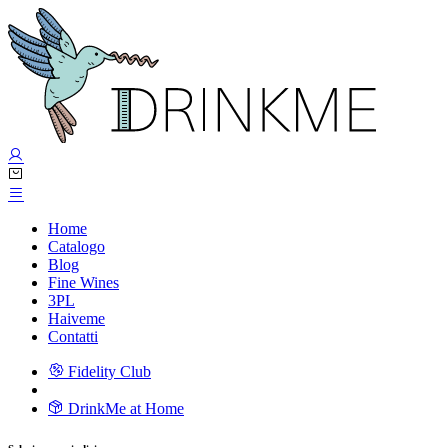
Home
Catalogo
Blog
Fine Wines
3PL
Haiveme
Contatti
Fidelity Club
DrinkMe at Home