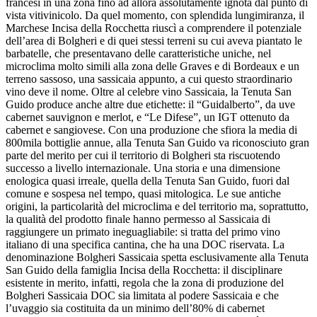
francesi in una zona fino ad allora assolutamente ignota dal punto di
vista vitivinicolo. Da quel momento, con splendida lungimiranza, il
Marchese Incisa della Rocchetta riuscì a comprendere il potenziale
dell’area di Bolgheri e di quei stessi terreni su cui aveva piantato le
barbatelle, che presentavano delle caratteristiche uniche, nel
microclima molto simili alla zona delle Graves e di Bordeaux e un
terreno sassoso, una sassicaia appunto, a cui questo straordinario
vino deve il nome. Oltre al celebre vino Sassicaia, la Tenuta San
Guido produce anche altre due etichette: il “Guidalberto”, da uve
cabernet sauvignon e merlot, e “Le Difese”, un IGT ottenuto da
cabernet e sangiovese. Con una produzione che sfiora la media di
800mila bottiglie annue, alla Tenuta San Guido va riconosciuto gran
parte del merito per cui il territorio di Bolgheri sta riscuotendo
successo a livello internazionale. Una storia e una dimensione
enologica quasi irreale, quella della Tenuta San Guido, fuori dal
comune e sospesa nel tempo, quasi mitologica. Le sue antiche
origini, la particolarità del microclima e del territorio ma, soprattutto,
la qualità del prodotto finale hanno permesso al Sassicaia di
raggiungere un primato ineguagliabile: si tratta del primo vino
italiano di una specifica cantina, che ha una DOC riservata. La
denominazione Bolgheri Sassicaia spetta esclusivamente alla Tenuta
San Guido della famiglia Incisa della Rocchetta: il disciplinare
esistente in merito, infatti, regola che la zona di produzione del
Bolgheri Sassicaia DOC sia limitata al podere Sassicaia e che
l’uvaggio sia costituita da un minimo dell’80% di cabernet