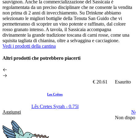
sauvignon. Anche la commercializzazione del Sassicaia è
regolamentata da un preciso disciplinare che ne consente la vendita
non prima di 2 anni di invecchiamento. Su Drinkme abbiamo
selezionato le migliori bottiglie della Tenuta San Guido che vi
permetteranno di scoprire un vino potente e raffinato, dal colore
rosso granato intenso. A tavola, il Sassicaia accompagna
divinamente la grande tradizione toscana di carni rosse, come una
squisita tagliata di chianina, oltre a selvaggina e cacciagione.
Vedi i prodotti della cantina
Altri prodotti che potrebbero piacerti
€ 20.61
Esaurito
Les Crêtes
Lês Cretes Syrah - 0.75l
Aggiungi
Nep
Non disponi