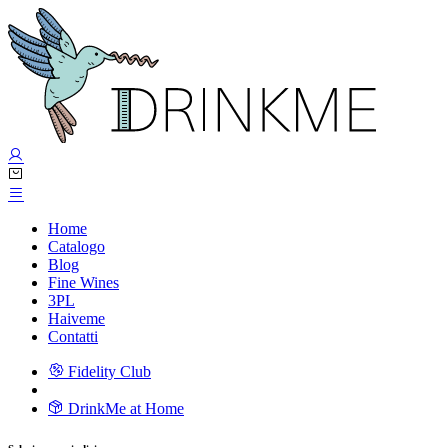
Home
Catalogo
Blog
Fine Wines
3PL
Haiveme
Contatti
Fidelity Club
DrinkMe at Home