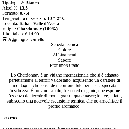
Tipologia 2:
Bianco
Alcol %:
13.5
Formato:
0.75l
Temperatura di servizio:
10°/12° C
Località:
Italia - Valle d'Aosta
Vitigni:
Chardonnay (100%)
1 bottiglia x
€ 14.90
Aggiungi al carrello
Scheda tecnica
Colore
Abbinamenti
Sapore
Profumo/Olfatto
Lo Chardonnay è un vitigno internazionale che si è adattato
perfettamente al terroir valdostano, acquisendo un carattere di
montagna, che lo rende inconfondibile per la sua spiccata
freschezza. È un vino sapido, fresco ed elegante, che esprime
l’essenza del terroir di montagna sul quale nasce; le uve, infatti,
subiscono una notevole escursione termica, che ne arricchisce il
profilo aromatico.
Les Crêtes