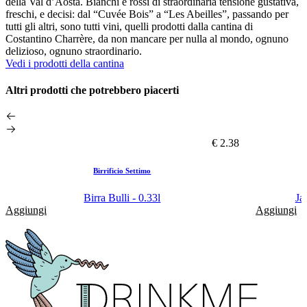
della Val d’Aosta. Bianchi e rossi di straordinaria tensione gustativa,
freschi, e decisi: dal “Cuvée Bois” a “Les Abeilles”, passando per
tutti gli altri, sono tutti vini, quelli prodotti dalla cantina di
Costantino Charrère, da non mancare per nulla al mondo, ognuno
delizioso, ognuno straordinario.
Vedi i prodotti della cantina
Altri prodotti che potrebbero piacerti
€ 2.38
Birrificio Settimo
Birra Bulli - 0.33l
Ja
Aggiungi
Aggiungi