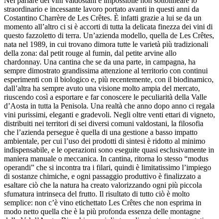
Nel parlare dei vini valdostani è impossibile non sottolineare lo
straordinario e incessante lavoro portato avanti in questi anni da
Costantino Charrère de Les Crêtes. È infatti grazie a lui se da un
momento all’altro ci si è accorti di tutta la delicata finezza dei vini di
questo fazzoletto di terra. Un’azienda modello, quella de Les Crêtes,
nata nel 1989, in cui trovano dimora tutte le varietà più tradizionali
della zona: dal petit rouge al fumin, dal petite arvine allo
chardonnay. Una cantina che se da una parte, in campagna, ha
sempre dimostrato grandissima attenzione al territorio con continui
esperimenti con il biologico e, più recentemente, con il biodinamico,
dall’altra ha sempre avuto una visione molto ampia del mercato,
riuscendo così a esportare e far conoscere le peculiarità della Valle
d’Aosta in tutta la Penisola. Una realtà che anno dopo anno ci regala
vini purissimi, eleganti e gradevoli. Negli oltre venti ettari di vigneto,
distribuiti nei territori di sei diversi comuni valdostani, la filosofia
che l’azienda persegue è quella di una gestione a basso impatto
ambientale, per cui l’uso dei prodotti di sintesi è ridotto al minimo
indispensabile, e le operazioni sono eseguite quasi esclusivamente in
maniera manuale o meccanica. In cantina, ritorna lo stesso “modus
operandi” che si incontra tra i filari, quindi è limitatissimo l’impiego
di sostanze chimiche, e ogni passaggio produttivo è finalizzato a
esaltare ciò che la natura ha creato valorizzando ogni più piccola
sfumatura intrinseca del frutto. Il risultato di tutto ciò è molto
semplice: non c’è vino etichettato Les Crêtes che non esprima in
modo netto quella che è la più profonda essenza delle montagne