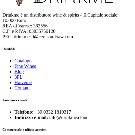
Drinkme è un distributore wine & spirits 4.0.Capitale sociale:
10.000 Euro
REA di Varese: 382556
C.F. e P.IVA: 03835750120
PEC: drinkmesrl@cert.studioaw.com
DrinkMe
Catalogo
Fine Wines
Blog
3PL
Haiveme
Contatti
Assistenza clienti
Telefono:
+39 0332 1810317
Indirizzo e-mail:
info@drinkme.cloud
Commerciale e ufficio acquisti