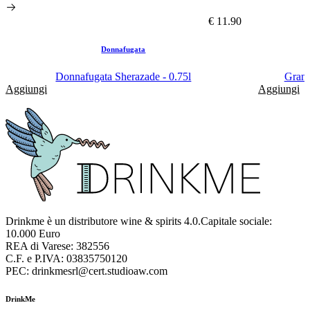
€ 11.90
Donnafugata
Donnafugata Sherazade - 0.75l
Gran 
Aggiungi
Aggiungi
Drinkme è un distributore wine & spirits 4.0.Capitale sociale:
10.000 Euro
REA di Varese: 382556
C.F. e P.IVA: 03835750120
PEC: drinkmesrl@cert.studioaw.com
DrinkMe