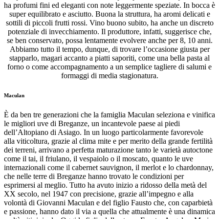
ha profumi fini ed eleganti con note leggermente speziate. In bocca è
super equilibrato e asciutto. Buona la struttura, ha aromi delicati e
sottili di piccoli frutti rossi. Vino buono subito, ha anche un discreto
potenziale di invecchiamento. Il produttore, infatti, suggerisce che,
se ben conservato, possa lentamente evolvere anche per 8, 10 anni.
Abbiamo tutto il tempo, dunque, di trovare l’occasione giusta per
stapparlo, magari accanto a piatti saporiti, come una bella pasta al
forno o come accompagnamento a un semplice tagliere di salumi e
formaggi di media stagionatura.
Maculan
È da ben tre generazioni che la famiglia Maculan seleziona e vinifica
le migliori uve di Breganze, un incantevole paese ai piedi
dell’Altopiano di Asiago. In un luogo particolarmente favorevole
alla viticoltura, grazie al clima mite e per merito della grande fertilità
dei terreni, arrivano a perfetta maturazione tanto le varietà autoctone
come il tai, il friulano, il vespaiolo o il moscato, quanto le uve
internazionali come il cabernet sauvignon, il merlot e lo chardonnay,
che nelle terre di Breganze hanno trovato le condizioni per
esprimersi al meglio. Tutto ha avuto inizio a ridosso della metà del
XX secolo, nel 1947 con precisione, grazie all’impegno e alla
volontà di Giovanni Maculan e del figlio Fausto che, con caparbietà
e passione, hanno dato il via a quella che attualmente è una dinamica