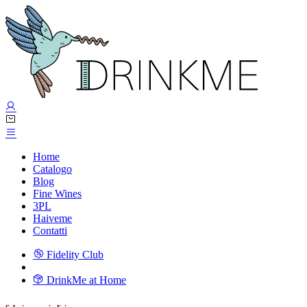
Home
Catalogo
Blog
Fine Wines
3PL
Haiveme
Contatti
Fidelity Club
DrinkMe at Home