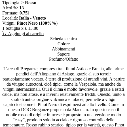
Tipologia 2:
Rosso
Alcol %:
13
Formato:
0.75l
Località:
Italia - Veneto
Vitigni:
Pinot Nero (100%%)
1 bottiglia x
€ 13.80
Aggiungi al carrello
Scheda tecnica
Colore
Abbinamenti
Sapore
Profumo/Olfatto
L’area di Breganze, compresa tra i fiumi Astico e Brenta, alle prime
pendici dell’Altopiano di Asiago, grazie al suo terroir
particolarmente vocato, è terra di produzione di grandi vini. A partire
da vitigno autoctoni, cioè tipici, come la Vespaiola, ma anche da
vitigni internazionali. Qui il clima è molto favorevole, grazie a estati
calde, ma non afose, e a inverni relativamente freddi. Questo, unito a
suoli di antica origine vulcanica e tufacei, permette a vitigni
capricciosi come il Pinot Nero di esprimersi ad alto livello. Come in
questo DOC Breganze proposto da Maculan. In questo caso il
nobile rosso di origine francese è proposto in una versione molto
“easy”, prodotto solo in acciaio e rigoroso controllo delle
temperature. Rosso rubino scarico, tipico per la varietà, questo Pinot