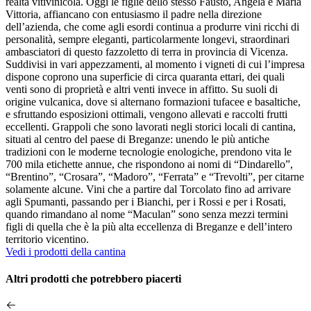
realtà vitivinicola. Oggi le figlie dello stesso Fausto, Angela e Maria
Vittoria, affiancano con entusiasmo il padre nella direzione
dell’azienda, che come agli esordi continua a produrre vini ricchi di
personalità, sempre eleganti, particolarmente longevi, straordinari
ambasciatori di questo fazzoletto di terra in provincia di Vicenza.
Suddivisi in vari appezzamenti, al momento i vigneti di cui l’impresa
dispone coprono una superficie di circa quaranta ettari, dei quali
venti sono di proprietà e altri venti invece in affitto. Su suoli di
origine vulcanica, dove si alternano formazioni tufacee e basaltiche,
e sfruttando esposizioni ottimali, vengono allevati e raccolti frutti
eccellenti. Grappoli che sono lavorati negli storici locali di cantina,
situati al centro del paese di Breganze: unendo le più antiche
tradizioni con le moderne tecnologie enologiche, prendono vita le
700 mila etichette annue, che rispondono ai nomi di “Dindarello”,
“Brentino”, “Crosara”, “Madoro”, “Ferrata” e “Trevolti”, per citarne
solamente alcune. Vini che a partire dal Torcolato fino ad arrivare
agli Spumanti, passando per i Bianchi, per i Rossi e per i Rosati,
quando rimandano al nome “Maculan” sono senza mezzi termini
figli di quella che è la più alta eccellenza di Breganze e dell’intero
territorio vicentino.
Vedi i prodotti della cantina
Altri prodotti che potrebbero piacerti